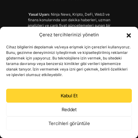
Yasal Uyarı:
Ninja News, Kripto, DeFi, Web3 ve
finans konularında son dakika haberleri, uzman
analizleri ve canlı fiyat güncellemeleri sunan bir
haber sitesidir. Bu sitede yer alan yatırım bilgisi,
Çerez tercihlerinizi yönetin
yorum ve tavsiyeler yatırım danışmanlığı
kapsamında değildir. Yatırım danışmanlığı hizmeti,
Cihaz bilgilerini depolamak ve/veya erişmek için çerezleri kullanıyoruz.
yetkili kuruluşlar tarafından kişilerin risk ve getiri
Bunu, gezinme deneyiminizi iyileştirmek ve kişiselleştirilmiş reklamlar
tercihlerini dikkate alarak, kişiye özel olarak
göstermek için yapıyoruz. Bu teknolojilere izin vermek, bu sitedeki
sunulmaktadır. Bu sitede veya e-bültenlerimiz
tarama davranışı veya benzersiz kimlikler gibi verileri işlememize
kapsamındaki sözel, yazılı ve grafiksel dahil olmak
olanak tanıyor. İzin vermemek veya izni geri çekmek, belirli özellikleri
üzere tüm bilgi ve analizler; herhangi bir karara
ve işlevleri olumsuz etkileyebilir.
dayanak oluşturması noktasında herhangi bir
teminat, garanti oluşturmamakta ve yalnızca bilgi
edinilmesi amacıyla paylaşılmaktadır. Ninja News
hiçbir şekil ve surette ön onay, ihbar ve ihtara gerek
Kabul Et
olmaksızın söz konusu bilgileri değiştirebilir veyahut
silebilir. Bu nedenle, sadece burada yer alan bilgilere
dayanarak yatırım kararı vermeniz beklentilerinize
Reddet
uygun sonuçlar doğurmayabilir. Bu sitedeki
yorumlardan, eksik bilgi ve/veya güncel olmama gibi
Tercihleri görüntüle
konularda ortaya çıkabilecek zararlardan Ninja
News ve çalışanlarının herhangi bir sorumluluğu
bulunmamaktadır.