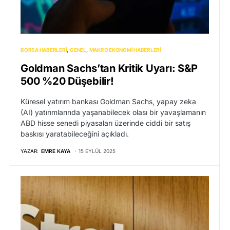
BORSA HABERLERI
GENEL
MAKRO EKONOMI HABERLERI
Goldman Sachs’tan Kritik Uyarı: S&P
500 %20 Düşebilir!
Küresel yatırım bankası Goldman Sachs, yapay zeka
(AI) yatırımlarında yaşanabilecek olası bir yavaşlamanın
ABD hisse senedi piyasaları üzerinde ciddi bir satış
baskısı yaratabileceğini açıkladı.
YAZAR:
EMRE KAYA
15 EYLÜL 2025