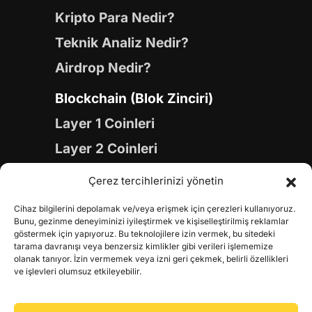
Kripto Para Nedir?
Teknik Analiz Nedir?
Airdrop Nedir?
Blockchain (Blok Zinciri)
Layer 1 Coinleri
Layer 2 Coinleri
Yapay Zeka (AI) Coinleri
Çerez tercihlerinizi yönetin
Meme Coinleri
Cihaz bilgilerini depolamak ve/veya erişmek için çerezleri kullanıyoruz.
Gaming Coinleri
Bunu, gezinme deneyiminizi iyileştirmek ve kişiselleştirilmiş reklamlar
göstermek için yapıyoruz. Bu teknolojilere izin vermek, bu sitedeki
RWA Coinleri
tarama davranışı veya benzersiz kimlikler gibi verileri işlememize
olanak tanıyor. İzin vermemek veya izni geri çekmek, belirli özellikleri
DeFi Coinleri
ve işlevleri olumsuz etkileyebilir.
DePIN Coinleri