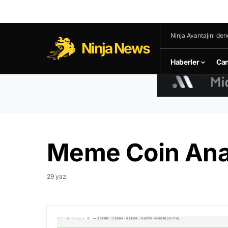
Ninja Avantajını den
Ninja News
Haberler
Can
Meme Coin Anal
29 yazı