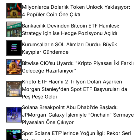
Milyonlarca Dolarlık Token Unlock Yaklaşıyor:
4 Popüler Coin Öne Çıktı
Bankacılık Devinden Bitcoin ETF Hamlesi:
Strategy için ise Hedge Pozisyonu Açıldı
Kurumsalların SOL Alımları Durdu: Büyük
Kayıplar Gündemde
Bitwise CIO’su Uyardı: "Kripto Piyasası İki Farklı
Geleceğe Hazırlanıyor"
Kripto ETF Hacmi 2 Trilyon Doları Aşarken
Morgan Stanley'den Spot ETF Başvuruları da
Peş Peşe Geldi
Solana Breakpoint Abu Dhabi’de Başladı:
JPMorgan–Galaxy İşlemiyle “Onchain” Sermaye
Piyasaları Öne Çıkıyor
Spot Solana ETF'lerinde Yoğun İlgi: Rekor Seri