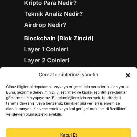
Kripto Para Nedir?
Teknik Analiz Nedir?
Airdrop Nedir?
Blockchain (Blok Zinciri)
Layer 1 Coinleri
Layer 2 Coinleri
Yapay Zeka (AI) Coinleri
Çerez tercihlerinizi yönetin
Meme Coinleri
Cihaz bilgilerini depolamak ve/veya erişmek için çerezleri kullanıyoruz.
Gaming Coinleri
Bunu, gezinme deneyiminizi iyileştirmek ve kişiselleştirilmiş reklamlar
göstermek için yapıyoruz. Bu teknolojilere izin vermek, bu sitedeki
RWA Coinleri
tarama davranışı veya benzersiz kimlikler gibi verileri işlememize
olanak tanıyor. İzin vermemek veya izni geri çekmek, belirli özellikleri
DeFi Coinleri
ve işlevleri olumsuz etkileyebilir.
DePIN Coinleri
Kabul Et