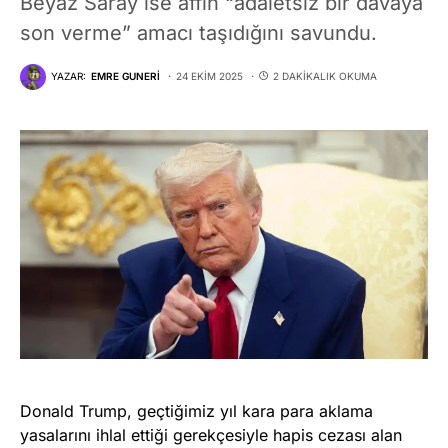
Beyaz Saray ise affın “adaletsiz bir davaya
son verme” amacı taşıdığını savundu.
YAZAR:
EMRE GUNERI
24 EKIM 2025
2 DAKIKALIK OKUMA
Donald Trump, geçtiğimiz yıl kara para aklama
yasalarını ihlal ettiği gerekçesiyle hapis cezası alan