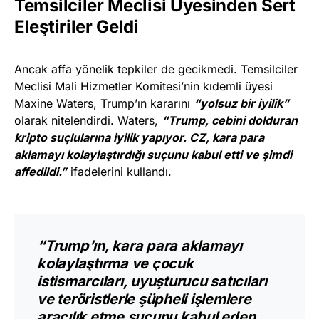
Temsilciler Meclisi Üyesinden Sert
Eleştiriler Geldi
Ancak affa yönelik tepkiler de gecikmedi. Temsilciler
Meclisi Mali Hizmetler Komitesi’nin kıdemli üyesi
Maxine Waters, Trump’ın kararını
“yolsuz bir iyilik”
olarak nitelendirdi. Waters,
“Trump, cebini dolduran
kripto suçlularına iyilik yapıyor. CZ, kara para
aklamayı kolaylaştırdığı suçunu kabul etti ve şimdi
affedildi.”
ifadelerini kullandı.
“Trump’ın, kara para aklamayı
kolaylaştırma ve çocuk
istismarcıları, uyuşturucu satıcıları
ve teröristlerle şüpheli işlemlere
aracılık etme suçunu kabul eden