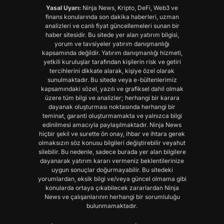
Yasal Uyarı:
Ninja News, Kripto, DeFi, Web3 ve
finans konularında son dakika haberleri, uzman
analizleri ve canlı fiyat güncellemeleri sunan bir
haber sitesidir. Bu sitede yer alan yatırım bilgisi,
yorum ve tavsiyeler yatırım danışmanlığı
kapsamında değildir. Yatırım danışmanlığı hizmeti,
yetkili kuruluşlar tarafından kişilerin risk ve getiri
tercihlerini dikkate alarak, kişiye özel olarak
sunulmaktadır. Bu sitede veya e-bültenlerimiz
kapsamındaki sözel, yazılı ve grafiksel dahil olmak
üzere tüm bilgi ve analizler; herhangi bir karara
dayanak oluşturması noktasında herhangi bir
teminat, garanti oluşturmamakta ve yalnızca bilgi
edinilmesi amacıyla paylaşılmaktadır. Ninja News
hiçbir şekil ve surette ön onay, ihbar ve ihtara gerek
olmaksızın söz konusu bilgileri değiştirebilir veyahut
silebilir. Bu nedenle, sadece burada yer alan bilgilere
dayanarak yatırım kararı vermeniz beklentilerinize
uygun sonuçlar doğurmayabilir. Bu sitedeki
yorumlardan, eksik bilgi ve/veya güncel olmama gibi
konularda ortaya çıkabilecek zararlardan Ninja
News ve çalışanlarının herhangi bir sorumluluğu
bulunmamaktadır.