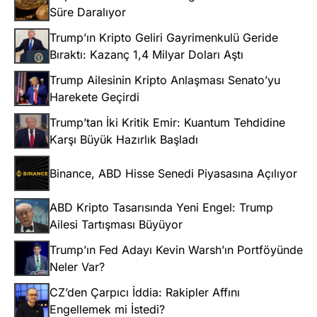
Süre Daralıyor
Trump’ın Kripto Geliri Gayrimenkulü Geride
Bıraktı: Kazanç 1,4 Milyar Doları Aştı
Trump Ailesinin Kripto Anlaşması Senato’yu
Harekete Geçirdi
Trump’tan İki Kritik Emir: Kuantum Tehdidine
Karşı Büyük Hazırlık Başladı
Binance, ABD Hisse Senedi Piyasasına Açılıyor
ABD Kripto Tasarısında Yeni Engel: Trump
Ailesi Tartışması Büyüyor
Trump’ın Fed Adayı Kevin Warsh’ın Portföyünde
Neler Var?
CZ’den Çarpıcı İddia: Rakipler Affını
Engellemek mi İstedi?