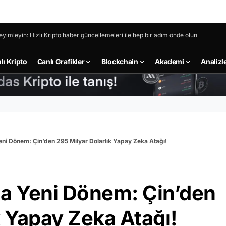
eyimleyin: Hızlı Kripto haber güncellemeleri ile hep bir adım önde olun
lı Kripto
Canlı Grafikler
Blockchain
Akademi
Analizl
eni Dönem: Çin’den 295 Milyar Dolarlık Yapay Zeka Atağı!
da Yeni Dönem: Çin’den
k Yapay Zeka Atağı!