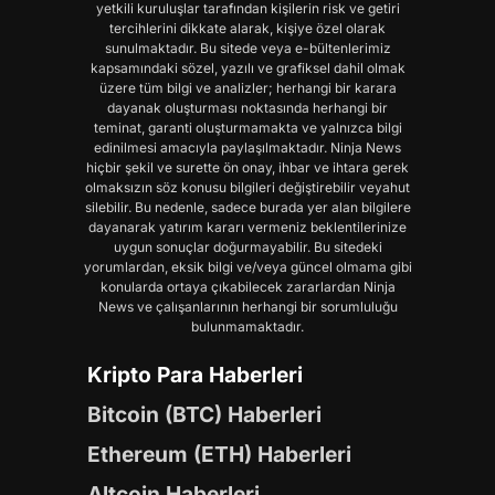
yetkili kuruluşlar tarafından kişilerin risk ve getiri
tercihlerini dikkate alarak, kişiye özel olarak
sunulmaktadır. Bu sitede veya e-bültenlerimiz
kapsamındaki sözel, yazılı ve grafiksel dahil olmak
üzere tüm bilgi ve analizler; herhangi bir karara
dayanak oluşturması noktasında herhangi bir
teminat, garanti oluşturmamakta ve yalnızca bilgi
edinilmesi amacıyla paylaşılmaktadır. Ninja News
hiçbir şekil ve surette ön onay, ihbar ve ihtara gerek
olmaksızın söz konusu bilgileri değiştirebilir veyahut
silebilir. Bu nedenle, sadece burada yer alan bilgilere
dayanarak yatırım kararı vermeniz beklentilerinize
uygun sonuçlar doğurmayabilir. Bu sitedeki
yorumlardan, eksik bilgi ve/veya güncel olmama gibi
konularda ortaya çıkabilecek zararlardan Ninja
News ve çalışanlarının herhangi bir sorumluluğu
bulunmamaktadır.
Kripto Para Haberleri
Bitcoin (BTC) Haberleri
Ethereum (ETH) Haberleri
Altcoin Haberleri