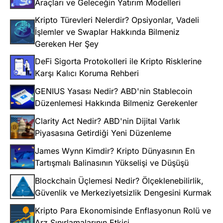
Araçları ve Geleceğin Yatırım Modelleri
Kripto Türevleri Nelerdir? Opsiyonlar, Vadeli
İşlemler ve Swaplar Hakkında Bilmeniz
Gereken Her Şey
DeFi Sigorta Protokolleri ile Kripto Risklerine
Karşı Kalıcı Koruma Rehberi
GENIUS Yasası Nedir? ABD'nin Stablecoin
Düzenlemesi Hakkında Bilmeniz Gerekenler
Clarity Act Nedir? ABD'nin Dijital Varlık
Piyasasına Getirdiği Yeni Düzenleme
James Wynn Kimdir? Kripto Dünyasının En
Tartışmalı Balinasının Yükselişi ve Düşüşü
Blockchain Üçlemesi Nedir? Ölçeklenebilirlik,
Güvenlik ve Merkeziyetsizlik Dengesini Kurmak
Kripto Para Ekonomisinde Enflasyonun Rolü ve
Arz Sınırlamalarının Etkisi