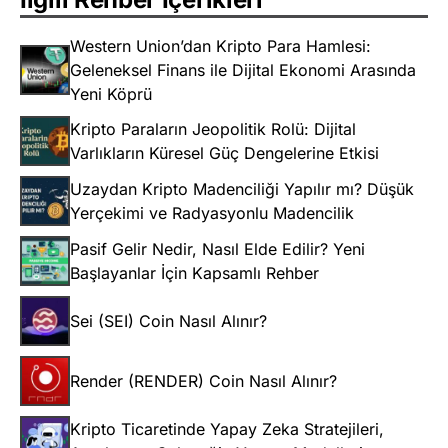
Western Union’dan Kripto Para Hamlesi:
Geleneksel Finans ile Dijital Ekonomi Arasında
Yeni Köprü
Kripto Paraların Jeopolitik Rolü: Dijital
Varlıkların Küresel Güç Dengelerine Etkisi
Uzaydan Kripto Madenciliği Yapılır mı? Düşük
Yerçekimi ve Radyasyonlu Madencilik
Pasif Gelir Nedir, Nasıl Elde Edilir? Yeni
Başlayanlar İçin Kapsamlı Rehber
Sei (SEI) Coin Nasıl Alınır?
Render (RENDER) Coin Nasıl Alınır?
Kripto Ticaretinde Yapay Zeka Stratejileri,