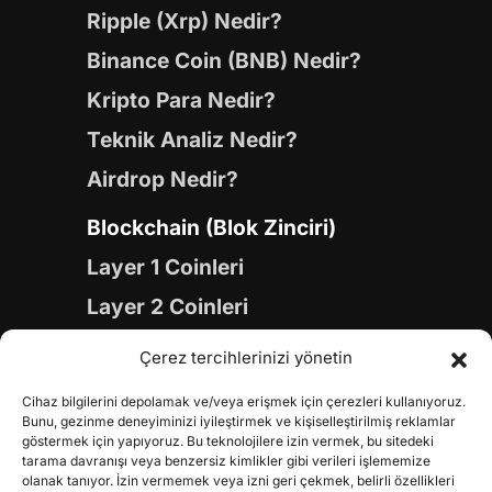
Ripple (Xrp) Nedir?
Binance Coin (BNB) Nedir?
Kripto Para Nedir?
Teknik Analiz Nedir?
Airdrop Nedir?
Blockchain (Blok Zinciri)
Layer 1 Coinleri
Layer 2 Coinleri
Yapay Zeka (AI) Coinleri
Çerez tercihlerinizi yönetin
Meme Coinleri
Cihaz bilgilerini depolamak ve/veya erişmek için çerezleri kullanıyoruz.
Gaming Coinleri
Bunu, gezinme deneyiminizi iyileştirmek ve kişiselleştirilmiş reklamlar
göstermek için yapıyoruz. Bu teknolojilere izin vermek, bu sitedeki
RWA Coinleri
tarama davranışı veya benzersiz kimlikler gibi verileri işlememize
olanak tanıyor. İzin vermemek veya izni geri çekmek, belirli özellikleri