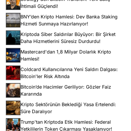
İhtimali Güçlendi!
BNY’den Kripto Hamlesi: Dev Banka Staking
Hizmeti Sunmaya Hazırlanıyor!
Kriptoda Siber Saldırılar Büyüyor: Bir Şirket
Daha Hizmetlerini Süresiz Durdurdu!
Mastercard'dan 1,8 Milyar Dolarlık Kripto
Hamlesi!
Coldcard Kullanıcılarına Yeni Saldırı Dalgası:
Bitcoin'ler Risk Altında
Bitcoin’de Hacimler Geriliyor: Gözler Faiz
Kararında
Kripto Sektörünün Beklediği Yasa Ertelendi:
Süre Daralıyor
Trump'tan Kriptoda Etik Hamlesi: Federal
Yetkililerin Token Çıkarması Yasaklanıyor!