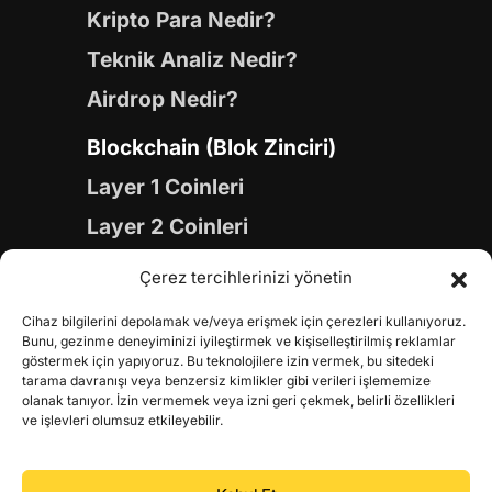
Kripto Para Nedir?
Teknik Analiz Nedir?
Airdrop Nedir?
Blockchain (Blok Zinciri)
Layer 1 Coinleri
Layer 2 Coinleri
Yapay Zeka (AI) Coinleri
Çerez tercihlerinizi yönetin
Meme Coinleri
Cihaz bilgilerini depolamak ve/veya erişmek için çerezleri kullanıyoruz.
Gaming Coinleri
Bunu, gezinme deneyiminizi iyileştirmek ve kişiselleştirilmiş reklamlar
göstermek için yapıyoruz. Bu teknolojilere izin vermek, bu sitedeki
RWA Coinleri
tarama davranışı veya benzersiz kimlikler gibi verileri işlememize
olanak tanıyor. İzin vermemek veya izni geri çekmek, belirli özellikleri
DeFi Coinleri
ve işlevleri olumsuz etkileyebilir.
DePIN Coinleri