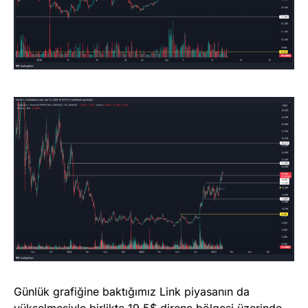
Günlük grafiğine baktığımız Link piyasanın da
yükselmesiyle birlikte 19.5$ direnç bölgesi üzerinde