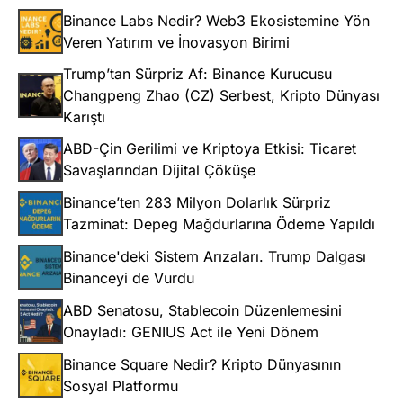
Binance Labs Nedir? Web3 Ekosistemine Yön
Veren Yatırım ve İnovasyon Birimi
Trump’tan Sürpriz Af: Binance Kurucusu
Changpeng Zhao (CZ) Serbest, Kripto Dünyası
Karıştı
ABD-Çin Gerilimi ve Kriptoya Etkisi: Ticaret
Savaşlarından Dijital Çöküşe
Binance’ten 283 Milyon Dolarlık Sürpriz
Tazminat: Depeg Mağdurlarına Ödeme Yapıldı
Binance'deki Sistem Arızaları. Trump Dalgası
Binanceyi de Vurdu
ABD Senatosu, Stablecoin Düzenlemesini
Onayladı: GENIUS Act ile Yeni Dönem
Binance Square Nedir? Kripto Dünyasının
Sosyal Platformu