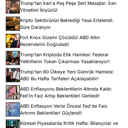
Trump'tan İran'a Peş Peşe Sert Mesajlar: İran
Yönetimi İkiyüzlü!
Kripto Sektörünün Beklediği Yasa Ertelendi:
Süre Daralıyor
Fort Knox Gizemi Çözüldü! ABD Altın
Rezervlerini Doğruladı!
Trump'tan Kriptoda Etik Hamlesi: Federal
Yetkililerin Token Çıkarması Yasaklanıyor!
Trump'tan 60 Ülkeye Yeni Gümrük Hamlesi:
ABD Bu Hafta Tarifeleri Açıklayabilir!
ABD Enflasyonu Beklentilerin Altında Kaldı:
Fed'in Faiz Artışı Beklentileri Geriledi!
ABD Enflasyon Verisi Öncesi Fed'de Faiz
Artırımı Beklentileri Güçlendi!
Küresel Piyasalarda Kritik Hafta: Bilançolar ve