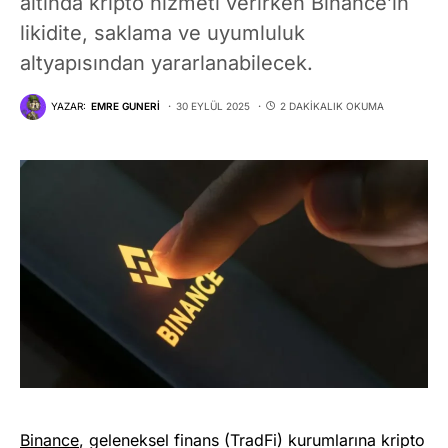
altında kripto hizmeti verirken Binance’in
likidite, saklama ve uyumluluk
altyapısından yararlanabilecek.
YAZAR:
EMRE GUNERI
30 EYLÜL 2025
2 DAKIKALIK OKUMA
Binance
, geleneksel finans (TradFi) kurumlarına kripto