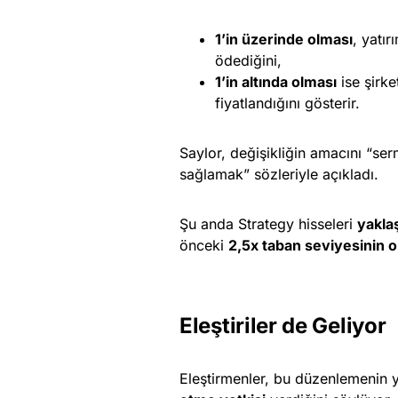
1’in üzerinde olması
, yatır
ödediğini,
1’in altında olması
ise şirke
fiyatlandığını gösterir.
Saylor, değişikliğin amacını “se
sağlamak” sözleriyle açıkladı.
Şu anda Strategy hisseleri
yakla
önceki
2,5x taban seviyesinin o
Eleştiriler de Geliyor
Eleştirmenler, bu düzenlemenin