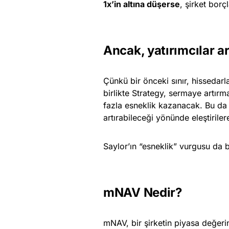
1x’in altına düşerse
, şirket borç
Ancak
, yatırımcılar 
Çünkü bir önceki sınır, hissedar
birlikte Strategy, sermaye artır
fazla esneklik kazanacak. Bu da poli
artırabileceği yönünde eleştirile
Saylor’ın “esneklik” vurgusu da b
mNAV Nedir?
mNAV, bir şirketin piyasa değerin