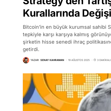
Strategy’den Tartı
Kurallarında Değişik
Bitcoin’in en büyük kurumsal sahibi S
tepkiyle karşı karşıya kalmış görünüy
şirketin hisse senedi ihraç politikasın
getirdi.
YAZAR:
SENAY KAHRAMAN
19 AĞUSTOS 2025
3 DAKIKAL