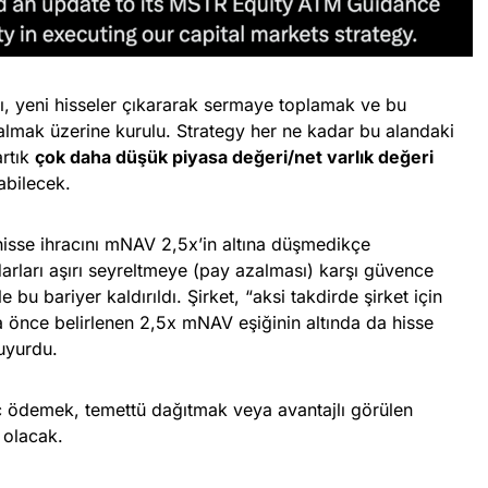
mı, yeni hisseler çıkararak sermaye toplamak ve bu
 almak üzerine kurulu. Strategy her ne kadar bu alandaki
artık
çok daha düşük piyasa değeri/net varlık değeri
abilecek.
hisse ihracını mNAV 2,5x’in altına düşmedikçe
rları aşırı seyreltmeye (pay azalması) karşı güvence
 bu bariyer kaldırıldı. Şirket, “aksi takdirde şirket için
a önce belirlenen 2,5x mNAV eşiğinin altında da hisse
duyurdu.
 ödemek, temettü dağıtmak veya avantajlı görülen
 olacak.