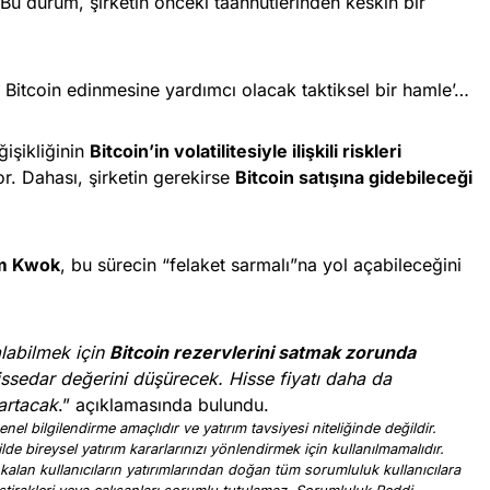
 Bu durum, şirketin önceki taahhütlerinden keskin bir
a Bitcoin edinmesine yardımcı olacak taktiksel bir hamle’…
ğişikliğinin
Bitcoin’in volatilitesiyle ilişkili riskleri
. Dahası, şirketin gerekirse
Bitcoin satışına gidebileceği
m Kwok
, bu sürecin “felaket sarmalı”na yol açabileceğini
labilmek için
Bitcoin rezervlerini satmak zorunda
ssedar değerini düşürecek. Hisse fiyatı daha da
 artacak
.” açıklamasında bulundu.
nel bilgilendirme amaçlıdır ve yatırım tavsiyesi niteliğinde değildir.
ilde bireysel yatırım kararlarınızı yönlendirmek için kullanılmamalıdır.
 kalan kullanıcıların yatırımlarından doğan tüm sorumluluk kullanıcılara