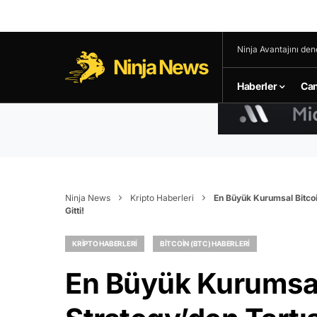
Ninja Avantajını den
Ninja News
Haberler
Can
Ninja News
Kripto Haberleri
En Büyük Kurumsal Bitcoi
Gitti!
KRIPTO HABERLERI
BITCOIN (BTC) HABERLERI
En Büyük Kurumsal