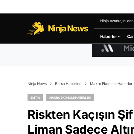
Ninja Avantajını den
Ninja News
Haberler
Can
Ninja News
Borsa Haberleri
Makro Ekonomi Haberleri
EMTIA
MAKRO EKONOMI HABERLERI
Riskten Kaçışın Şif
Liman Sadece Altın