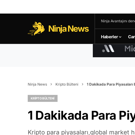
Ninja Avantajını den
Ninja News
Haberler
Can
Ninja News
Kripto Bülteni
1 Dakikada Para Piyasaları 
KRIPTO BÜLTENI
1 Dakikada Para Piy
Kripto para piyasaları,global market ha