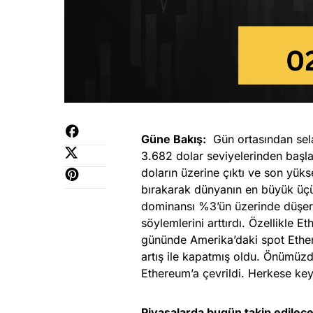
Güne Bakış:
Gün ortasından sela
3.682 dolar seviyelerinden başl
doların üzerine çıktı ve son yüks
bırakarak dünyanın en büyük üçü
dominansı %3’ün üzerinde düşerke
söylemlerini arttırdı. Özellikle 
gününde Amerika’daki spot Ether
artış ile kapatmış oldu. Önümüzde
Ethereum’a çevrildi. Herkese key
Piyasalarda bugün takip edilece