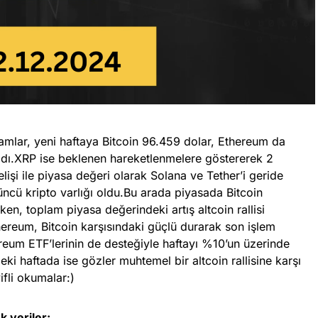
mlar, yeni haftaya Bitcoin 96.459 dolar, Ethereum da
adı.XRP ise beklenen hareketlenmelere göstererek 2
elişi ile piyasa değeri olarak Solana ve Tether’i geride
ncü kripto varlığı oldu.Bu arada piyasada Bitcoin
n, toplam piyasa değerindeki artış altcoin rallisi
Ethereum, Bitcoin karşısındaki güçlü durarak son işlem
eum ETF’lerinin de desteğiyle haftayı %10’un üzerinde
ki haftada ise gözler muhtemel bir altcoin rallisine karşı
ifli okumalar:)
k veriler: