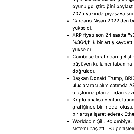
oyunu geliştirdiğini paylaş
2025 yazında piyasaya sür
Cardano Nisan 2022’den beri 
yükseldi.
XRP fiyatı son 24 saatte %3
%364,1’lik bir artış kaydet
yükseldi.
Coinbase tarafından gelişti
büyüyen kullanıcı tabanına
doğruladı.
Başkan Donald Trump, BRICS
uluslararası alım satımda AB
oluşturma planlarından va
Kripto analisti venturefound
grafiğinde bir model oluşt
bir artışa işaret ederek Et
Worldcoin Şili, Kolombiya,
sistemi başlattı. Bu genişl