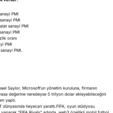
sanayi PMI
 sanayi PMI
alat sanayi PMI
 sanayi PMI
zlik oranı
ayi PMI
 sanayi PMI.
ael Saylor, Microsoft’un yönetim kuruluna, firmanın
iyasa değerine neredeyse 5 trilyon dolar ekleyebileceğini
um yaptı.
T dünyasında heyecan yarattı.FIFA, oyun stüdyosu
i yaparak “FIFA Rivals” adında, web3 özellikli mobil futbol