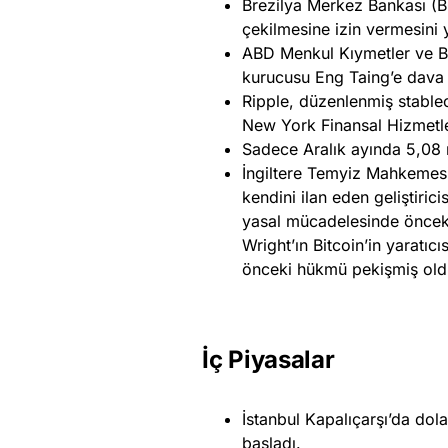
Brezilya Merkez Bankası (BC
çekilmesine izin vermesini
ABD Menkul Kıymetler ve Bo
kurucusu Eng Taing’e dava 
Ripple, düzenlenmiş stablec
New York Finansal Hizmetl
Sadece Aralık ayında 5,08 m
İngiltere Temyiz Mahkemesi,
kendini ilan eden geliştiric
yasal mücadelesinde önceki b
Wright’ın Bitcoin’in yaratı
önceki hükmü pekişmiş old
İç Piyasalar
İstanbul Kapalıçarşı’da dol
başladı.