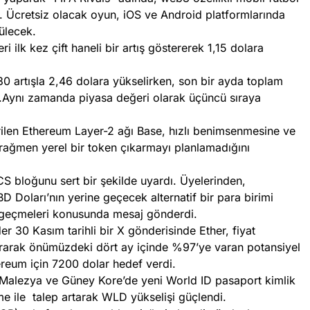
tı. Ücretsiz olacak oyun, iOS ve Android platformlarında
ülecek.
ilk kez çift haneli bir artış göstererek 1,15 dolara
0 artışla 2,46 dolara yükselirken, son bir ayda toplam
ti.Aynı zamanda piyasa değeri olarak üçüncü sıraya
rilen Ethereum Layer-2 ağı Base, hızlı benimsenmesine ve
 rağmen yerel bir token çıkarmayı planlamadığını
 bloğunu sert bir şekilde uyardı. Üyelerinden,
D Doları’nın yerine geçecek alternatif bir para birimi
zgeçmeleri konusunda mesaj gönderdi.
er 30 Kasım tarihli bir X gönderisinde Ether, fiyat
urarak önümüzdeki dört ay içinde %97’ye varan potansiyel
hereum için 7200 dolar hedef verdi.
 Malezya ve Güney Kore’de yeni World ID pasaport kimlik
eme ile talep artarak WLD yükselişi güçlendi.