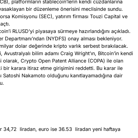
B), platformların stablecoin’lerin kendi cüzdanlarına
 yasaklayan bir düzenleme önerisini meclisinde sundu.
rsa Komisyonu (SEC), yatırım firması Touzi Capital ve
açtı.
oin’i RLUSD’yi piyasaya sürmeye hazırlandığını açıkladı.
er Departmanı’ndan (NYDFS) onay alması bekleniyor.
ilyar dolar değerinde kripto varlık serbest bırakılacak.
 Avustralyalı bilim adamı Craig Wright’ın, Bitcoin’in kendi
isi olarak, Crypto Open Patent Alliance (COPA) ile olan
ir karara itiraz etme girişimini reddetti. Bu karar ile
cısı Satoshi Nakamoto olduğunu kanıtlayamadığına dair
u.
ar 34,72 liradan, euro ise 36.53 liradan yeni haftaya