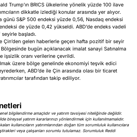
ld Trump’ın BRICS ülkelerine yönelik yüzde 100 ilave
ımcıların dikkatle izlediği konular arasında yer alıyor.
a günü S&P 500 endeksi yüzde 0,56, Nasdaq endeksi
ndeksi de yüzde 0,42 yükseldi. ABD’de endeks vadeli
 seyirle başladı.
Çin’den gelen haberlerle geçen hafta pozitif bir seyir
 Bölgesinde bugün açıklanacak imalat sanayi Satınalma
 işsizlik oranı verilerine çevrildi.
olmak üzere bölge genelinde ekonomiyi teşvik edici
seyrederken, ABD’de ile Çin arasında olası bir ticaret
atırımcılar tarafından takip ediliyor.
netleri
nel bilgilendirme amaçlıdır ve yatırım tavsiyesi niteliğinde değildir.
ilde bireysel yatırım kararlarınızı yönlendirmek için kullanılmamalıdır.
 kalan kullanıcıların yatırımlarından doğan tüm sorumluluk kullanıcılara
, iştirakleri veya çalışanları sorumlu tutulamaz. Sorumluluk Reddi
.