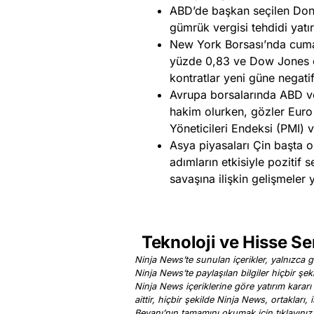
ABD’de başkan seçilen Dona
gümrük vergisi tehdidi yatır
New York Borsası’nda cum
yüzde 0,83 ve Dow Jones e
kontratlar yeni güne negatif
Avrupa borsalarında ABD ve 
hakim olurken, gözler Euro
Yöneticileri Endeksi (PMI) ve
Asya piyasaları Çin başta 
adımların etkisiyle pozitif 
savaşına ilişkin gelişmeler y
Teknoloji ve Hisse Se
Ninja News’te sunulan içerikler, yalnızca ge
Ninja News’te paylaşılan bilgiler hiçbir şek
Ninja News içeriklerine göre yatırım kararı
aittir, hiçbir şekilde Ninja News, ortakları
Beyanı’nın tamamını okumak için
tıklayınız