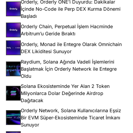
Orderly, Orderly ONE’i Duyurdu: Dakikalar
İçinde No-Code ile Perp DEX Kurma Dönemi
Başladı
Orderly Chain, Perpetual İşlem Hacminde
Arbitrum’u Geride Bıraktı
Orderly, Monad ile Entegre Olarak Omnichain
DEX Likiditesi Sunuyor
Raydium, Solana Ağında Vadeli İşlemlerini
Başlatmak İçin Orderly Network ile Entegre
Oldu
Solana Ekosisteminde Yer Alan 2 Token
Milyonlarca Dolar Değerinde Airdrop
Dağıtacak
Orderly Network, Solana Kullanıcılarına Eşsiz
Bir EVM Süper-Ekosisteminde Ticaret İmkanı
Sunuyor