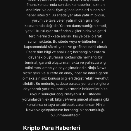
finans konularında son dakika haberleri, uzman
analizleri ve canlı fiyat güncellemeleri sunan bir
haber sitesidir. Bu sitede yer alan yatırım bilgisi,
yorum ve tavsiyeler yatırım danışmanlığı
kapsamında değildir. Yatırım danışmanlığı hizmeti,
yetkili kuruluşlar tarafından kişilerin risk ve getiri
tercihlerini dikkate alarak, kişiye özel olarak
sunulmaktadır. Bu sitede veya e-bültenlerimiz
kapsamındaki sözel, yazılı ve grafiksel dahil olmak
üzere tüm bilgi ve analizler; herhangi bir karara
dayanak oluşturması noktasında herhangi bir
teminat, garanti oluşturmamakta ve yalnızca bilgi
edinilmesi amacıyla paylaşılmaktadır. Ninja News
hiçbir şekil ve surette ön onay, ihbar ve ihtara gerek
olmaksızın söz konusu bilgileri değiştirebilir veyahut
silebilir. Bu nedenle, sadece burada yer alan bilgilere
dayanarak yatırım kararı vermeniz beklentilerinize
uygun sonuçlar doğurmayabilir. Bu sitedeki
yorumlardan, eksik bilgi ve/veya güncel olmama gibi
konularda ortaya çıkabilecek zararlardan Ninja
News ve çalışanlarının herhangi bir sorumluluğu
bulunmamaktadır.
Kripto Para Haberleri