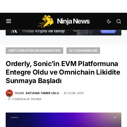
Ninja News
KRIPTO PARA PIYASASI BASIN BÜLTENI
ALTCOIN HABERLERI
Orderly, Sonic’in EVM Platformuna
Entegre Oldu ve Omnichain Likidite
Sunmaya Başladı
YAZAR:
BATUHAN TAMER USLU
20 OCAK 2025
3 DAKIKALIK OKUMA