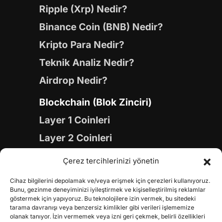
Ripple (Xrp) Nedir?
Binance Coin (BNB) Nedir?
Kripto Para Nedir?
Teknik Analiz Nedir?
Airdrop Nedir?
Blockchain (Blok Zinciri)
Layer 1 Coinleri
Layer 2 Coinleri
Yapay Zeka (AI) Coinleri
Çerez tercihlerinizi yönetin
Meme Coinleri
Cihaz bilgilerini depolamak ve/veya erişmek için çerezleri kullanıyoruz.
Gaming Coinleri
Bunu, gezinme deneyiminizi iyileştirmek ve kişiselleştirilmiş reklamlar
göstermek için yapıyoruz. Bu teknolojilere izin vermek, bu sitedeki
RWA Coinleri
tarama davranışı veya benzersiz kimlikler gibi verileri işlememize
olanak tanıyor. İzin vermemek veya izni geri çekmek, belirli özellikleri