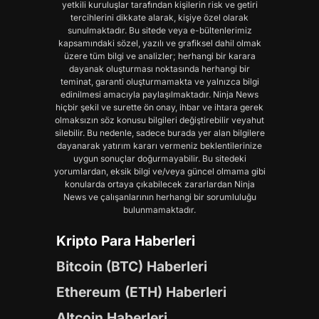
yetkili kuruluşlar tarafından kişilerin risk ve getiri
tercihlerini dikkate alarak, kişiye özel olarak
sunulmaktadır. Bu sitede veya e-bültenlerimiz
kapsamındaki sözel, yazılı ve grafiksel dahil olmak
üzere tüm bilgi ve analizler; herhangi bir karara
dayanak oluşturması noktasında herhangi bir
teminat, garanti oluşturmamakta ve yalnızca bilgi
edinilmesi amacıyla paylaşılmaktadır. Ninja News
hiçbir şekil ve surette ön onay, ihbar ve ihtara gerek
olmaksızın söz konusu bilgileri değiştirebilir veyahut
silebilir. Bu nedenle, sadece burada yer alan bilgilere
dayanarak yatırım kararı vermeniz beklentilerinize
uygun sonuçlar doğurmayabilir. Bu sitedeki
yorumlardan, eksik bilgi ve/veya güncel olmama gibi
konularda ortaya çıkabilecek zararlardan Ninja
News ve çalışanlarının herhangi bir sorumluluğu
bulunmamaktadır.
Kripto Para Haberleri
Bitcoin (BTC) Haberleri
Ethereum (ETH) Haberleri
Altcoin Haberleri