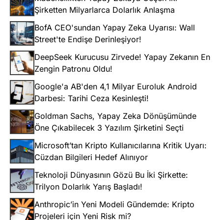
Şirketten Milyarlarca Dolarlık Anlaşma
BofA CEO'sundan Yapay Zeka Uyarısı: Wall
Street'te Endişe Derinleşiyor!
DeepSeek Kurucusu Zirvede! Yapay Zekanın En
Zengin Patronu Oldu!
Google'a AB'den 4,1 Milyar Euroluk Android
Darbesi: Tarihi Ceza Kesinleşti!
Goldman Sachs, Yapay Zeka Dönüşümünde
Öne Çıkabilecek 3 Yazılım Şirketini Seçti
Microsoft’tan Kripto Kullanıcılarına Kritik Uyarı:
Cüzdan Bilgileri Hedef Alınıyor
Teknoloji Dünyasının Gözü Bu İki Şirkette:
Trilyon Dolarlık Yarış Başladı!
Anthropic’in Yeni Modeli Gündemde: Kripto
Projeleri için Yeni Risk mi?