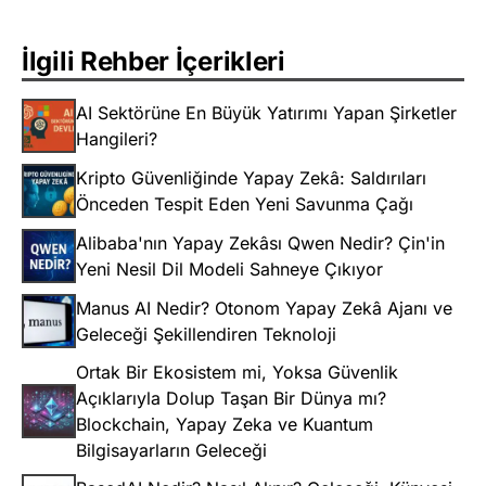
İlgili Rehber İçerikleri
AI Sektörüne En Büyük Yatırımı Yapan Şirketler
Hangileri?
Kripto Güvenliğinde Yapay Zekâ: Saldırıları
Önceden Tespit Eden Yeni Savunma Çağı
Alibaba'nın Yapay Zekâsı Qwen Nedir? Çin'in
Yeni Nesil Dil Modeli Sahneye Çıkıyor
Manus AI Nedir? Otonom Yapay Zekâ Ajanı ve
Geleceği Şekillendiren Teknoloji
Ortak Bir Ekosistem mi, Yoksa Güvenlik
Açıklarıyla Dolup Taşan Bir Dünya mı?
Blockchain, Yapay Zeka ve Kuantum
Bilgisayarların Geleceği