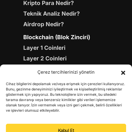
Kripto Para Nedir?
Teknik Analiz Nedir?
Airdrop Nedir?
Blockchain (Blok Zinciri)
Layer 1 Coinleri
Layer 2 Coinleri
Yapay Zeka (AI) Coinleri
Çerez tercihlerinizi yönetin
Meme Coinleri
Cihaz bilgilerini depolamak ve/veya erişmek için çerezleri kullanıyoruz.
Gaming Coinleri
Bunu, gezinme deneyiminizi iyileştirmek ve kişiselleştirilmiş reklamlar
göstermek için yapıyoruz. Bu teknolojilere izin vermek, bu sitedeki
RWA Coinleri
tarama davranışı veya benzersiz kimlikler gibi verileri işlememize
olanak tanıyor. İzin vermemek veya izni geri çekmek, belirli özellikleri
DeFi Coinleri
ve işlevleri olumsuz etkileyebilir.
DePIN Coinleri
Kabul Et