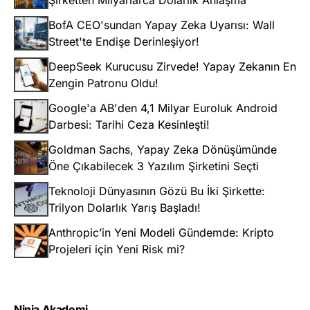
BofA CEO'sundan Yapay Zeka Uyarısı: Wall
Street'te Endişe Derinleşiyor!
DeepSeek Kurucusu Zirvede! Yapay Zekanın En
Zengin Patronu Oldu!
Google'a AB'den 4,1 Milyar Euroluk Android
Darbesi: Tarihi Ceza Kesinleşti!
Goldman Sachs, Yapay Zeka Dönüşümünde
Öne Çıkabilecek 3 Yazılım Şirketini Seçti
Teknoloji Dünyasının Gözü Bu İki Şirkette:
Trilyon Dolarlık Yarış Başladı!
Anthropic’in Yeni Modeli Gündemde: Kripto
Projeleri için Yeni Risk mi?
Ninja Akademi