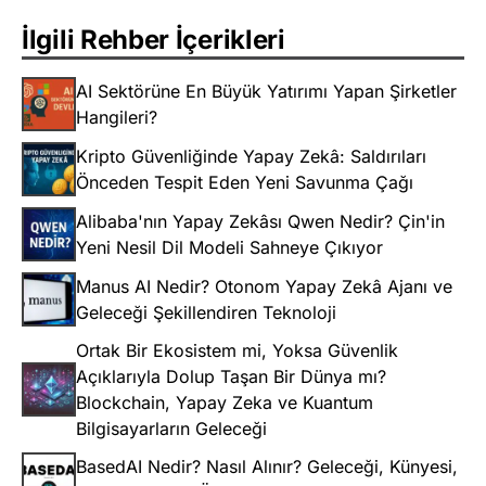
İlgili Rehber İçerikleri
AI Sektörüne En Büyük Yatırımı Yapan Şirketler
Hangileri?
Kripto Güvenliğinde Yapay Zekâ: Saldırıları
Önceden Tespit Eden Yeni Savunma Çağı
Alibaba'nın Yapay Zekâsı Qwen Nedir? Çin'in
Yeni Nesil Dil Modeli Sahneye Çıkıyor
Manus AI Nedir? Otonom Yapay Zekâ Ajanı ve
Geleceği Şekillendiren Teknoloji
Ortak Bir Ekosistem mi, Yoksa Güvenlik
Açıklarıyla Dolup Taşan Bir Dünya mı?
Blockchain, Yapay Zeka ve Kuantum
Bilgisayarların Geleceği
BasedAI Nedir? Nasıl Alınır? Geleceği, Künyesi,