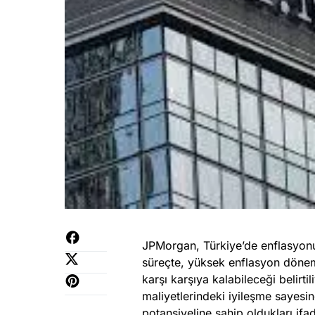
JPMorgan, Türkiye’de enflasyon
süreçte, yüksek enflasyon dönemi
karşı karşıya kalabileceği belirti
maliyetlerindeki iyileşme sayesi
potansiyeline sahip oldukları ifad