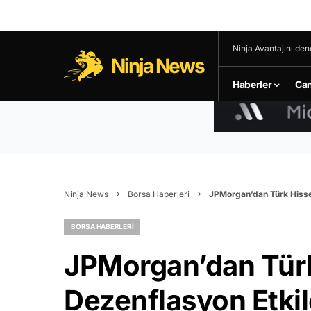
Ninja Avantajını den
Ninja News
Haberler
Can
Ninja News
Borsa Haberleri
JPMorgan’dan Türk Hissel
BORSA HABERLERI
JPMorgan’dan Türk
Dezenflasyon Etkil