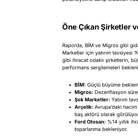
Öne Çıkan Şirketler ve
Raporda, BİM ve Migros gibi gıd
Marketler için yatırım tavsiyesi 
gibi ihracat odaklı şirketlerin,
performans sergilemeleri bekleni
BİM:
Güçlü büyüme beklenti
Migros:
Dezenflasyon süreci
Şok Marketler:
Yatırım tavs
Arçelik:
Avrupa’daki hacim a
baş aktörü olarak görülüyo
Ford Otosan:
%14 yıllık ih
toparlanma bekleniyor.