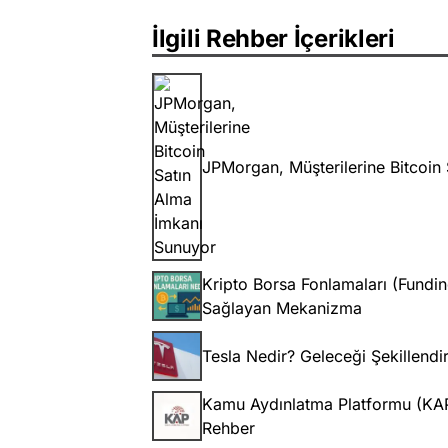
İlgili Rehber İçerikleri
JPMorgan, Müşterilerine Bitcoin
Kripto Borsa Fonlamaları (Fundi
Sağlayan Mekanizma
Tesla Nedir? Geleceği Şekillend
Kamu Aydınlatma Platformu (KAP) 
Rehber