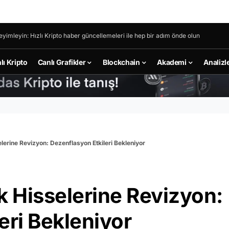
eyimleyin: Hızlı Kripto haber güncellemeleri ile hep bir adım önde olun
lı Kripto
Canlı Grafikler
Blockchain
Akademi
Analizl
erine Revizyon: Dezenflasyon Etkileri Bekleniyor
 Hisselerine Revizyon:
eri Bekleniyor