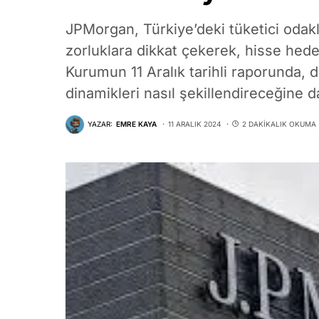
JPMorgan, Türkiye’deki tüketici odakl
zorluklara dikkat çekerek, hisse hedef 
Kurumun 11 Aralık tarihli raporunda, d
dinamikleri nasıl şekillendireceğine da
YAZAR:
EMRE KAYA
11 ARALIK 2024
2 DAKIKALIK OKUMA