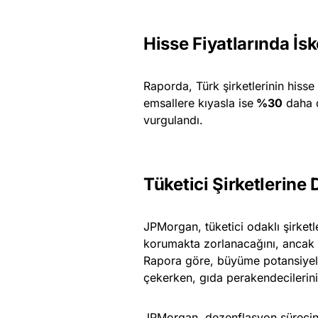
Hisse Fiyatlarında İsk
Raporda, Türk şirketlerinin hisse 
emsallere kıyasla ise
%30
daha d
vurgulandı.
Tüketici Şirketlerine
JPMorgan, tüketici odaklı şirketle
korumakta zorlanacağını, ancak b
Rapora göre, büyüme potansiyeli 
çekerken, gıda perakendecilerinin 
JPMorgan, dezenflasyon sürecin