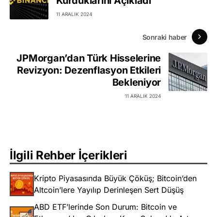
Kurduklarını Açıkladı
11 ARALIK 2024
Sonraki haber
JPMorgan’dan Türk Hisselerine
Revizyon: Dezenflasyon Etkileri
Bekleniyor
11 ARALIK 2024
İlgili Rehber İçerikleri
Kripto Piyasasında Büyük Çöküş; Bitcoin’den
Altcoin’lere Yayılıp Derinleşen Sert Düşüş
ABD ETF’lerinde Son Durum: Bitcoin ve