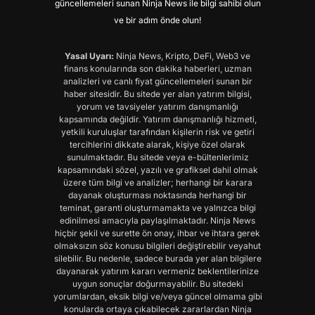
güncellemeleri sunan Ninja News ile bilgi sahibi olun
ve bir adım önde olun!
Yasal Uyarı:
Ninja News, Kripto, DeFi, Web3 ve
finans konularında son dakika haberleri, uzman
analizleri ve canlı fiyat güncellemeleri sunan bir
haber sitesidir. Bu sitede yer alan yatırım bilgisi,
yorum ve tavsiyeler yatırım danışmanlığı
kapsamında değildir. Yatırım danışmanlığı hizmeti,
yetkili kuruluşlar tarafından kişilerin risk ve getiri
tercihlerini dikkate alarak, kişiye özel olarak
sunulmaktadır. Bu sitede veya e-bültenlerimiz
kapsamındaki sözel, yazılı ve grafiksel dahil olmak
üzere tüm bilgi ve analizler; herhangi bir karara
dayanak oluşturması noktasında herhangi bir
teminat, garanti oluşturmamakta ve yalnızca bilgi
edinilmesi amacıyla paylaşılmaktadır. Ninja News
hiçbir şekil ve surette ön onay, ihbar ve ihtara gerek
olmaksızın söz konusu bilgileri değiştirebilir veyahut
silebilir. Bu nedenle, sadece burada yer alan bilgilere
dayanarak yatırım kararı vermeniz beklentilerinize
uygun sonuçlar doğurmayabilir. Bu sitedeki
yorumlardan, eksik bilgi ve/veya güncel olmama gibi
konularda ortaya çıkabilecek zararlardan Ninja