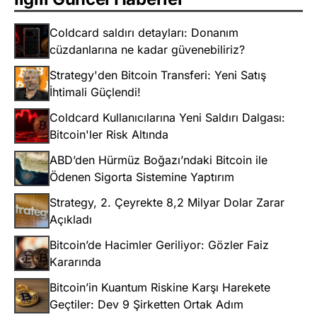
Coldcard saldırı detayları: Donanım
cüzdanlarına ne kadar güvenebiliriz?
Strategy'den Bitcoin Transferi: Yeni Satış
İhtimali Güçlendi!
Coldcard Kullanıcılarına Yeni Saldırı Dalgası:
Bitcoin'ler Risk Altında
ABD’den Hürmüz Boğazı’ndaki Bitcoin ile
Ödenen Sigorta Sistemine Yaptırım
Strategy, 2. Çeyrekte 8,2 Milyar Dolar Zarar
Açıkladı
Bitcoin’de Hacimler Geriliyor: Gözler Faiz
Kararında
Bitcoin’in Kuantum Riskine Karşı Harekete
Geçtiler: Dev 9 Şirketten Ortak Adım