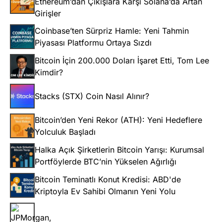
Ethereum’dan Çıkışlara Karşı Solana’da Artan
Girişler
Coinbase’ten Sürpriz Hamle: Yeni Tahmin
Piyasası Platformu Ortaya Sızdı
Bitcoin İçin 200.000 Doları İşaret Etti, Tom Lee
Kimdir?
Stacks (STX) Coin Nasıl Alınır?
Bitcoin’den Yeni Rekor (ATH): Yeni Hedeflere
Yolculuk Başladı
Halka Açık Şirketlerin Bitcoin Yarışı: Kurumsal
Portföylerde BTC’nin Yükselen Ağırlığı
Bitcoin Teminatlı Konut Kredisi: ABD'de
Kriptoyla Ev Sahibi Olmanın Yeni Yolu