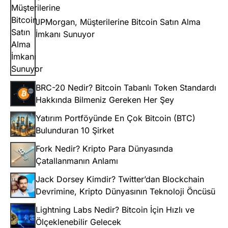
JPMorgan, Müşterilerine Bitcoin Satın Alma
İmkanı Sunuyor
BRC-20 Nedir? Bitcoin Tabanlı Token Standardı
Hakkında Bilmeniz Gereken Her Şey
Yatırım Portföyünde En Çok Bitcoin (BTC)
Bulunduran 10 Şirket
Fork Nedir? Kripto Para Dünyasında
Çatallanmanın Anlamı
Jack Dorsey Kimdir? Twitter’dan Blockchain
Devrimine, Kripto Dünyasının Teknoloji Öncüsü
Lightning Labs Nedir? Bitcoin İçin Hızlı ve
Ölçeklenebilir Gelecek