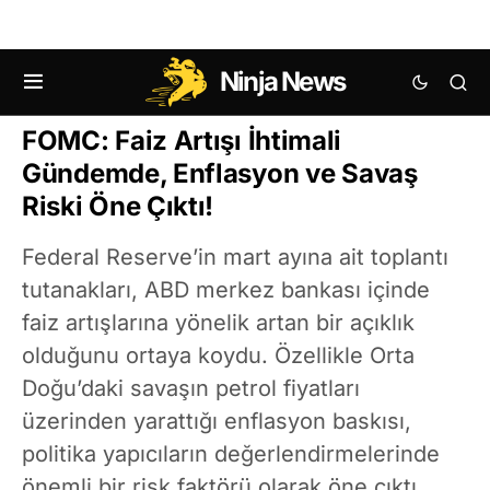
Ninja News
MAKRO EKONOMI HABERLERI
FOMC: Faiz Artışı İhtimali
Gündemde, Enflasyon ve Savaş
Riski Öne Çıktı!
Federal Reserve’in mart ayına ait toplantı
tutanakları, ABD merkez bankası içinde
faiz artışlarına yönelik artan bir açıklık
olduğunu ortaya koydu. Özellikle Orta
Doğu’daki savaşın petrol fiyatları
üzerinden yarattığı enflasyon baskısı,
politika yapıcıların değerlendirmelerinde
önemli bir risk faktörü olarak öne çıktı.