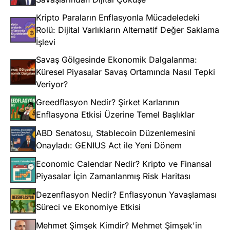
Kripto Paraların Enflasyonla Mücadeledeki
Rolü: Dijital Varlıkların Alternatif Değer Saklama
İşlevi
Savaş Gölgesinde Ekonomik Dalgalanma:
Küresel Piyasalar Savaş Ortamında Nasıl Tepki
Veriyor?
Greedflasyon Nedir? Şirket Karlarının
Enflasyona Etkisi Üzerine Temel Başlıklar
ABD Senatosu, Stablecoin Düzenlemesini
Onayladı: GENIUS Act ile Yeni Dönem
Economic Calendar Nedir? Kripto ve Finansal
Piyasalar İçin Zamanlanmış Risk Haritası
Dezenflasyon Nedir? Enflasyonun Yavaşlaması
Süreci ve Ekonomiye Etkisi
Mehmet Şimşek Kimdir? Mehmet Şimşek'in