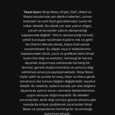
Yasal Uyarı:
Ninja News, Kripto, DeFi, Web3 ve
finans konularında son dakika haberleri, uzman
analizleri ve canlı fiyat güncellemeleri sunan bir
haber sitesidir. Bu sitede yer alan yatırım bilgisi,
yorum ve tavsiyeler yatırım danışmanlığı
kapsamında değildir. Yatırım danışmanlığı hizmeti,
yetkili kuruluşlar tarafından kişilerin risk ve getiri
tercihlerini dikkate alarak, kişiye özel olarak
sunulmaktadır. Bu sitede veya e-bültenlerimiz
kapsamındaki sözel, yazılı ve grafiksel dahil olmak
üzere tüm bilgi ve analizler; herhangi bir karara
dayanak oluşturması noktasında herhangi bir
teminat, garanti oluşturmamakta ve yalnızca bilgi
edinilmesi amacıyla paylaşılmaktadır. Ninja News
hiçbir şekil ve surette ön onay, ihbar ve ihtara gerek
olmaksızın söz konusu bilgileri değiştirebilir veyahut
silebilir. Bu nedenle, sadece burada yer alan bilgilere
dayanarak yatırım kararı vermeniz beklentilerinize
uygun sonuçlar doğurmayabilir. Bu sitedeki
yorumlardan, eksik bilgi ve/veya güncel olmama gibi
konularda ortaya çıkabilecek zararlardan Ninja
News ve çalışanlarının herhangi bir sorumluluğu
bulunmamaktadır.