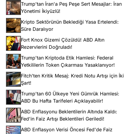
Trump'tan İran'a Peş Peşe Sert Mesajlar: İran
Yönetimi İkiyüzlü!
Kripto Sektörünün Beklediği Yasa Ertelendi:
Süre Daralıyor
Fort Knox Gizemi Çözüldü! ABD Altın
Rezervlerini Doğruladı!
Trump'tan Kriptoda Etik Hamlesi: Federal
Yetkililerin Token Çıkarması Yasaklanıyor!
Fitch'ten Kritik Mesaj: Kredi Notu Artışı için İki
Şart!
Trump'tan 60 Ülkeye Yeni Gümrük Hamlesi:
ABD Bu Hafta Tarifeleri Açıklayabilir!
ABD Enflasyonu Beklentilerin Altında Kaldı:
Fed'in Faiz Artışı Beklentileri Geriledi!
ABD Enflasyon Verisi Öncesi Fed'de Faiz