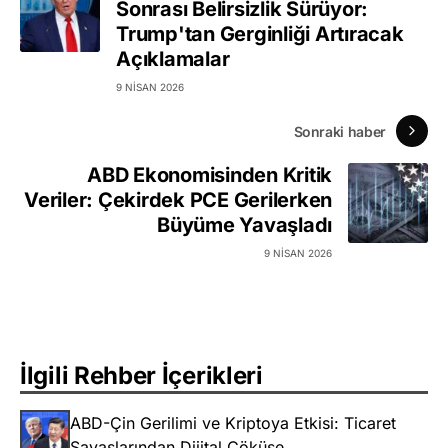
Sonrası Belirsizlik Sürüyor:
Trump'tan Gerginliği Artıracak
Açıklamalar
9 NISAN 2026
Sonraki haber
ABD Ekonomisinden Kritik
Veriler: Çekirdek PCE Gerilerken
Büyüme Yavaşladı
9 NISAN 2026
İlgili Rehber İçerikleri
ABD-Çin Gerilimi ve Kriptoya Etkisi: Ticaret
Savaşlarından Dijital Çöküşe