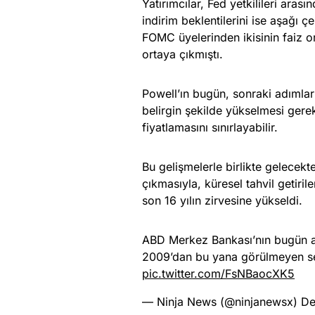
Yatırımcılar, Fed yetkilileri ara
indirim beklentilerini ise aşağı ç
FOMC üyelerinden ikisinin faiz o
ortaya çıkmıştı.
Powell’ın bugün, sonraki adımlar
belirgin şekilde yükselmesi gerek
fiyatlamasını sınırlayabilir.
Bu gelişmelerle birlikte gelecekte
çıkmasıyla, küresel tahvil getir
son 16 yılın zirvesine yükseldi.
ABD Merkez Bankası’nın bugün açı
2009’dan bu yana görülmeyen sevi
pic.twitter.com/FsNBaocXK5
— Ninja News (@ninjanewsx)
De