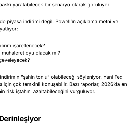
a baskı yaratabilecek bir senaryo olarak görülüyor.
e piyasa indirimi değil, Powell’ın açıklama metni ve
yatlıyor:
ndirim işaretlenecek?
a muhalefet oyu olacak mı?
rçeveleyecek?
dirimin “şahin tonlu” olabileceği söyleniyor. Yani Fed
ı için çok temkinli konuşabilir. Bazı raporlar, 2026’da en
in risk iştahını azaltabileceğini vurguluyor.
Derinleşiyor