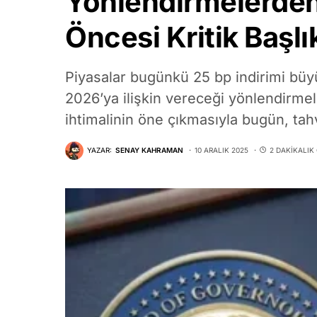
Yönlendirmelerden
Öncesi Kritik Başlı
Piyasalar bugünkü 25 bp indirimi büyü
2026’ya ilişkin vereceği yönlendirmele
ihtimalinin öne çıkmasıyla bugün, tahvil
YAZAR:
SENAY KAHRAMAN
10 ARALIK 2025
2 DAKIKALI