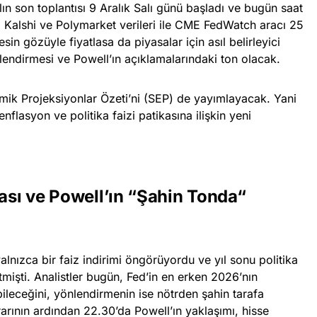
ılın son toplantısı 9 Aralık Salı günü başladı ve bugün saat
. Kalshi ve Polymarket verileri ile CME FedWatch aracı 25
in gözüyle fiyatlasa da piyasalar için asıl belirleyici
endirmesi ve Powell’ın açıklamalarındaki ton olacak.
nomik Projeksiyonlar Özeti’ni (SEP) de yayımlayacak. Yani
lasyon ve politika faizi patikasına ilişkin yeni
kası ve Powell’ın “Şahin Tonda“
yalnızca bir faiz indirimi öngörüyordu ve yıl sonu politika
tmişti. Analistler bugün, Fed’in en erken 2026’nın
leceğini, yönlendirmenin ise nötrden şahin tarafa
arının ardından 22.30’da Powell’ın yaklaşımı, hisse