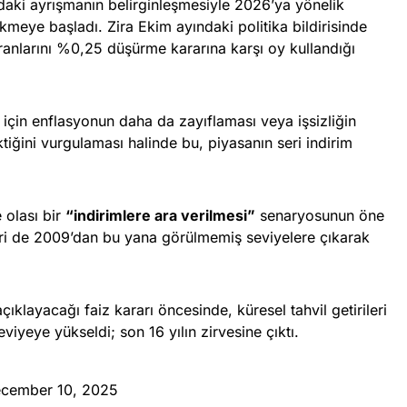
sındaki ayrışmanın belirginleşmesiyle 2026’ya yönelik
ekmeye başladı. Zira Ekim ayındaki politika bildirisinde
ranlarını %0,25 düşürme kararına karşı oy kullandığı
 için enflasyonun daha da zayıflaması veya işsizliğin
tiğini vurgulaması halinde bu, piyasanın seri indirim
 olası bir
“indirimlere ara verilmesi”
senaryosunun öne
ileri de 2009’dan bu yana görülmemiş seviyelere çıkarak
klayacağı faiz kararı öncesinde, küresel tahvil getirileri
yeye yükseldi; son 16 yılın zirvesine çıktı.
cember 10, 2025