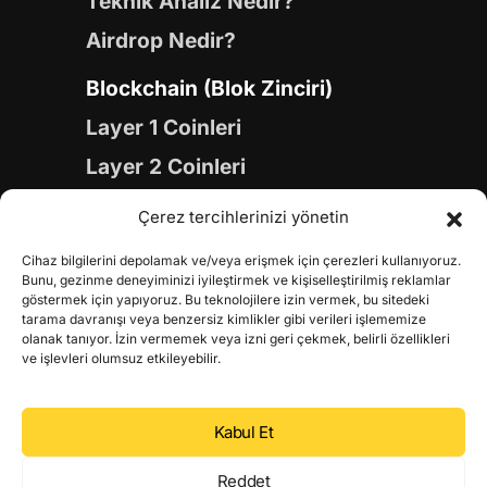
Teknik Analiz Nedir?
Airdrop Nedir?
Blockchain (Blok Zinciri)
Layer 1 Coinleri
Layer 2 Coinleri
Yapay Zeka (AI) Coinleri
Çerez tercihlerinizi yönetin
Meme Coinleri
Cihaz bilgilerini depolamak ve/veya erişmek için çerezleri kullanıyoruz.
Gaming Coinleri
Bunu, gezinme deneyiminizi iyileştirmek ve kişiselleştirilmiş reklamlar
göstermek için yapıyoruz. Bu teknolojilere izin vermek, bu sitedeki
RWA Coinleri
tarama davranışı veya benzersiz kimlikler gibi verileri işlememize
olanak tanıyor. İzin vermemek veya izni geri çekmek, belirli özellikleri
DeFi Coinleri
ve işlevleri olumsuz etkileyebilir.
DePIN Coinleri
Kabul Et
Metaverse Coinleri
Web 3.0 Coinleri
Reddet