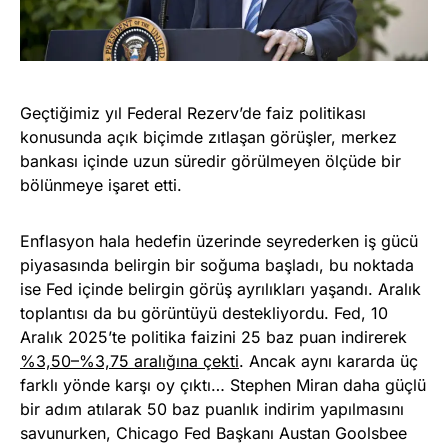
Geçtiğimiz yıl Federal Rezerv’de faiz politikası
konusunda açık biçimde zıtlaşan görüşler, merkez
bankası içinde uzun süredir görülmeyen ölçüde bir
bölünmeye işaret etti.
Enflasyon hala hedefin üzerinde seyrederken iş gücü
piyasasında belirgin bir soğuma başladı, bu noktada
ise Fed içinde belirgin görüş ayrılıkları yaşandı. Aralık
toplantısı da bu görüntüyü destekliyordu. Fed, 10
Aralık 2025’te politika faizini 25 baz puan indirerek
%3,50–%3,75 aralığına çekti
. Ancak aynı kararda üç
farklı yönde karşı oy çıktı… Stephen Miran daha güçlü
bir adım atılarak 50 baz puanlık indirim yapılmasını
savunurken, Chicago Fed Başkanı Austan Goolsbee