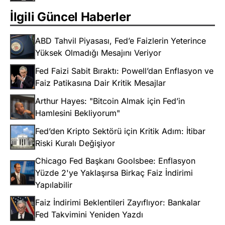
İlgili Güncel Haberler
ABD Tahvil Piyasası, Fed’e Faizlerin Yeterince
Yüksek Olmadığı Mesajını Veriyor
Fed Faizi Sabit Bıraktı: Powell’dan Enflasyon ve
Faiz Patikasına Dair Kritik Mesajlar
Arthur Hayes: "Bitcoin Almak için Fed’in
Hamlesini Bekliyorum"
Fed’den Kripto Sektörü için Kritik Adım: İtibar
Riski Kuralı Değişiyor
Chicago Fed Başkanı Goolsbee: Enflasyon
Yüzde 2'ye Yaklaşırsa Birkaç Faiz İndirimi
Yapılabilir
Faiz İndirimi Beklentileri Zayıflıyor: Bankalar
Fed Takvimini Yeniden Yazdı