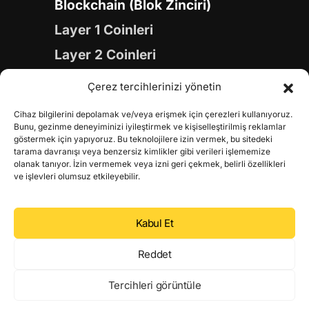
Blockchain (Blok Zinciri)
Layer 1 Coinleri
Layer 2 Coinleri
Yapay Zeka (AI) Coinleri
Çerez tercihlerinizi yönetin
Meme Coinleri
Cihaz bilgilerini depolamak ve/veya erişmek için çerezleri kullanıyoruz.
Gaming Coinleri
Bunu, gezinme deneyiminizi iyileştirmek ve kişiselleştirilmiş reklamlar
göstermek için yapıyoruz. Bu teknolojilere izin vermek, bu sitedeki
RWA Coinleri
tarama davranışı veya benzersiz kimlikler gibi verileri işlememize
olanak tanıyor. İzin vermemek veya izni geri çekmek, belirli özellikleri
DeFi Coinleri
ve işlevleri olumsuz etkileyebilir.
DePIN Coinleri
Kabul Et
Metaverse Coinleri
Web 3.0 Coinleri
Reddet
Coin Türevleri
Tercihleri görüntüle