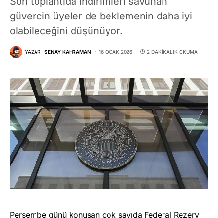
Son toplantıda indirimleri savunan
güvercin üyeler de beklemenin daha iyi
olabileceğini düşünüyor.
YAZAR:
SENAY KAHRAMAN
16 OCAK 2026
2 DAKIKALIK OKUMA
Perşembe günü konuşan çok sayıda Federal Rezerv