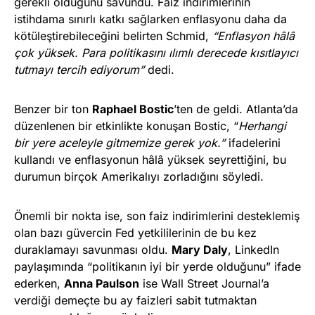
gerekli olduğunu savundu. Faiz indirimlerinin
istihdama sınırlı katkı sağlarken enflasyonu daha da
kötüleştirebileceğini belirten Schmid,
“Enflasyon hâlâ
çok yüksek. Para politikasını ılımlı derecede kısıtlayıcı
tutmayı tercih ediyorum”
dedi.
Benzer bir ton
Raphael Bostic
’ten de geldi. Atlanta’da
düzenlenen bir etkinlikte konuşan Bostic, “
Herhangi
bir yere aceleyle gitmemize gerek yok.”
ifadelerini
kullandı ve enflasyonun hâlâ yüksek seyrettiğini, bu
durumun birçok Amerikalıyı zorladığını söyledi.
Önemli bir nokta ise, son faiz indirimlerini desteklemiş
olan bazı güvercin Fed yetkililerinin de bu kez
duraklamayı savunması oldu.
Mary Daly
, LinkedIn
paylaşımında “politikanın iyi bir yerde olduğunu” ifade
ederken,
Anna Paulson
ise Wall Street Journal’a
verdiği demeçte bu ay faizleri sabit tutmaktan