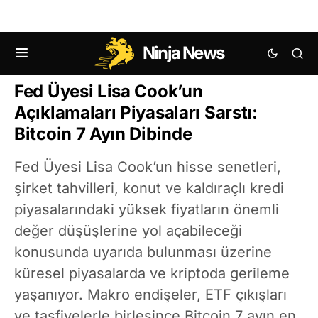
Ninja News
KRIPTO HABERLERI
BITCOIN (BTC) HABERLERI
Fed Üyesi Lisa Cook’un
Açıklamaları Piyasaları Sarstı:
Bitcoin 7 Ayın Dibinde
Fed Üyesi Lisa Cook’un hisse senetleri,
şirket tahvilleri, konut ve kaldıraçlı kredi
piyasalarındaki yüksek fiyatların önemli
değer düşüşlerine yol açabileceği
konusunda uyarıda bulunması üzerine
küresel piyasalarda ve kriptoda gerileme
yaşanıyor. Makro endişeler, ETF çıkışları
ve tasfiyelerle birleşince Bitcoin 7 ayın en