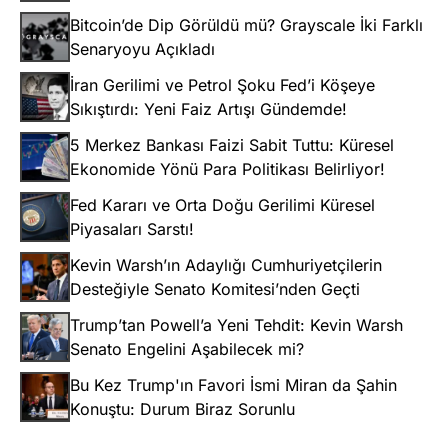
Bitcoin’de Dip Görüldü mü? Grayscale İki Farklı
Senaryoyu Açıkladı
İran Gerilimi ve Petrol Şoku Fed’i Köşeye
Sıkıştırdı: Yeni Faiz Artışı Gündemde!
5 Merkez Bankası Faizi Sabit Tuttu: Küresel
Ekonomide Yönü Para Politikası Belirliyor!
Fed Kararı ve Orta Doğu Gerilimi Küresel
Piyasaları Sarstı!
Kevin Warsh’ın Adaylığı Cumhuriyetçilerin
Desteğiyle Senato Komitesi’nden Geçti
Trump’tan Powell’a Yeni Tehdit: Kevin Warsh
Senato Engelini Aşabilecek mi?
Bu Kez Trump'ın Favori İsmi Miran da Şahin
Konuştu: Durum Biraz Sorunlu