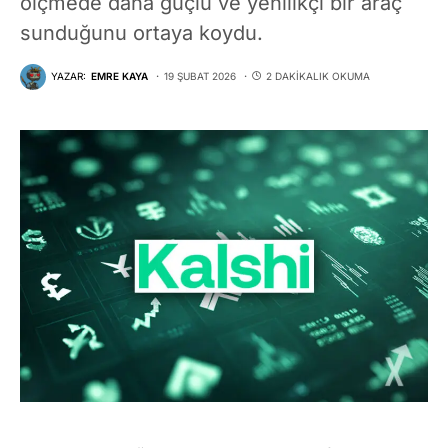
ölçmede daha güçlü ve yenilikçi bir araç
sunduğunu ortaya koydu.
YAZAR:
EMRE KAYA
19 ŞUBAT 2026
2 DAKIKALIK OKUMA