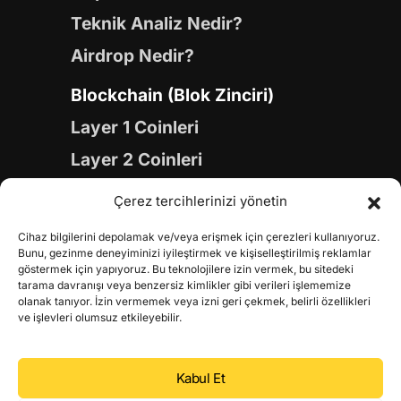
Teknik Analiz Nedir?
Airdrop Nedir?
Blockchain (Blok Zinciri)
Layer 1 Coinleri
Layer 2 Coinleri
Yapay Zeka (AI) Coinleri
Çerez tercihlerinizi yönetin
Meme Coinleri
Cihaz bilgilerini depolamak ve/veya erişmek için çerezleri kullanıyoruz.
Gaming Coinleri
Bunu, gezinme deneyiminizi iyileştirmek ve kişiselleştirilmiş reklamlar
göstermek için yapıyoruz. Bu teknolojilere izin vermek, bu sitedeki
RWA Coinleri
tarama davranışı veya benzersiz kimlikler gibi verileri işlememize
olanak tanıyor. İzin vermemek veya izni geri çekmek, belirli özellikleri
DeFi Coinleri
ve işlevleri olumsuz etkileyebilir.
DePIN Coinleri
Kabul Et
Metaverse Coinleri