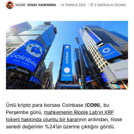
YAZAR:
SENAY KAHRAMAN
14 TEMMUZ 2023
2 DAKIKALIK OKUMA
Ünlü kripto para borsası Coinbase (
COIN
), bu
Perşembe günü,
mahkemenin Ripple Lab’ın XRP
tokeni hakkında olumlu bir kararı
nın ardından, hisse
senedi değerinin %24’ün üzerine çıktığını gördü.