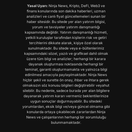
Yasal Uyarı:
Ninja News, Kripto, DeFi, Web3 ve
finans konularında son dakika haberleri, uzman
analizleri ve canlı fiyat güncellemeleri sunan bir
haber sitesidir. Bu sitede yer alan yatırım bilgisi,
yorum ve tavsiyeler yatırım danışmanlığı
kapsamında değildir. Yatırım danışmanlığı hizmeti,
yetkili kuruluşlar tarafından kişilerin risk ve getiri
tercihlerini dikkate alarak, kişiye özel olarak
sunulmaktadır. Bu sitede veya e-bültenlerimiz
kapsamındaki sözel, yazılı ve grafiksel dahil olmak
üzere tüm bilgi ve analizler; herhangi bir karara
dayanak oluşturması noktasında herhangi bir
teminat, garanti oluşturmamakta ve yalnızca bilgi
edinilmesi amacıyla paylaşılmaktadır. Ninja News
hiçbir şekil ve surette ön onay, ihbar ve ihtara gerek
olmaksızın söz konusu bilgileri değiştirebilir veyahut
silebilir. Bu nedenle, sadece burada yer alan bilgilere
dayanarak yatırım kararı vermeniz beklentilerinize
uygun sonuçlar doğurmayabilir. Bu sitedeki
yorumlardan, eksik bilgi ve/veya güncel olmama gibi
konularda ortaya çıkabilecek zararlardan Ninja
News ve çalışanlarının herhangi bir sorumluluğu
bulunmamaktadır.