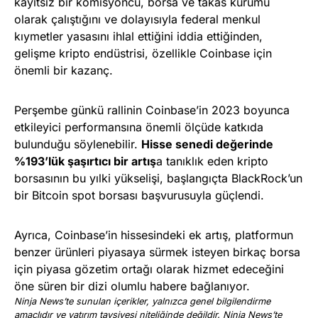
kayıtsız bir komisyoncu, borsa ve takas kurumu
olarak çalıştığını ve dolayısıyla federal menkul
kıymetler yasasını ihlal ettiğini iddia ettiğinden,
gelişme kripto endüstrisi, özellikle Coinbase için
önemli bir kazanç.
Perşembe günkü rallinin Coinbase’in 2023 boyunca
etkileyici performansına önemli ölçüde katkıda
bulunduğu söylenebilir.
Hisse senedi değerinde
%193’lük şaşırtıcı bir artış
a tanıklık eden kripto
borsasının bu yılki yükselişi, başlangıçta BlackRock’un
bir Bitcoin spot borsası başvurusuyla güçlendi.
Ayrıca, Coinbase’in hissesindeki ek artış, platformun
benzer ürünleri piyasaya sürmek isteyen birkaç borsa
için piyasa gözetim ortağı olarak hizmet edeceğini
öne süren bir dizi olumlu habere bağlanıyor.
Ninja News’te sunulan içerikler, yalnızca genel bilgilendirme
amaçlıdır ve yatırım tavsiyesi niteliğinde değildir. Ninja News’te