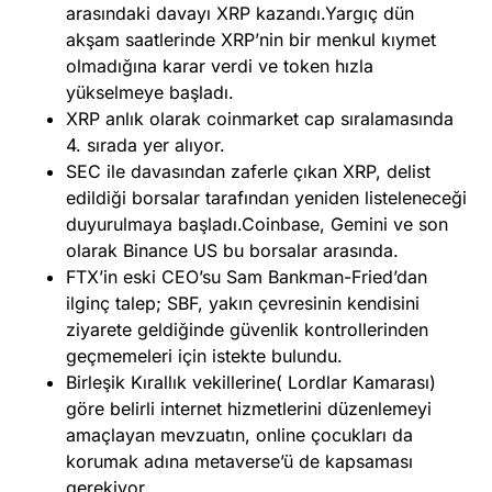
arasındaki davayı XRP kazandı.Yargıç dün
akşam saatlerinde XRP’nin bir menkul kıymet
olmadığına karar verdi ve token hızla
yükselmeye başladı.
XRP anlık olarak coinmarket cap sıralamasında
4. sırada yer alıyor.
SEC ile davasından zaferle çıkan XRP, delist
edildiği borsalar tarafından yeniden listeleneceği
duyurulmaya başladı.Coinbase, Gemini ve son
olarak Binance US bu borsalar arasında.
FTX’in eski CEO’su Sam Bankman-Fried’dan
ilginç talep; SBF, yakın çevresinin kendisini
ziyarete geldiğinde güvenlik kontrollerinden
geçmemeleri için istekte bulundu.
Birleşik Kırallık vekillerine( Lordlar Kamarası)
göre belirli internet hizmetlerini düzenlemeyi
amaçlayan mevzuatın, online çocukları da
korumak adına metaverse’ü de kapsaması
gerekiyor.