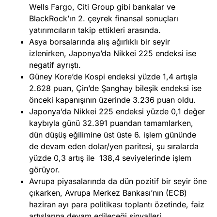
Wells Fargo, Citi Group gibi bankalar ve
BlackRock’ın 2. çeyrek finansal sonuçları
yatırımcıların takip ettikleri arasında.
Asya borsalarında alış ağırlıklı bir seyir
izlenirken, Japonya’da Nikkei 225 endeksi ise
negatif ayrıştı.
Güney Kore’de Kospi endeksi yüzde 1,4 artışla
2.628 puan, Çin’de Şanghay bileşik endeksi ise
önceki kapanışının üzerinde 3.236 puan oldu.
Japonya’da Nikkei 225 endeksi yüzde 0,1 değer
kaybıyla günü 32.391 puandan tamamlarken,
dün düşüş eğilimine üst üste 6. işlem gününde
de devam eden dolar/yen paritesi, şu sıralarda
yüzde 0,3 artış ile 138,4 seviyelerinde işlem
görüyor.
Avrupa piyasalarında da dün pozitif bir seyir öne
çıkarken, Avrupa Merkez Bankası’nın (ECB)
haziran ayı para politikası toplantı özetinde, faiz
artışlarına devam edileceği sinyalleri