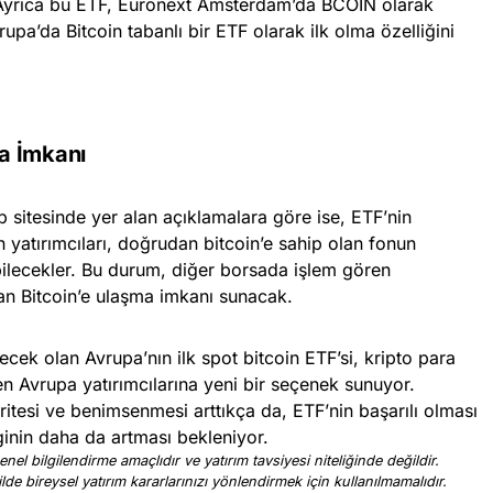
 Ayrıca bu ETF, Euronext Amsterdam’da BCOIN olarak
pa’da Bitcoin tabanlı bir ETF olarak ilk olma özelliğini
a İmkanı
sitesinde yer alan açıklamalara göre ise, ETF’nin
n yatırımcıları, doğrudan bitcoin’e sahip olan fonun
abilecekler. Bu durum, diğer borsada işlem gören
dan Bitcoin’e ulaşma imkanı sunacak.
cek olan Avrupa’nın ilk spot bitcoin ETF’si, kripto para
en Avrupa yatırımcılarına yeni bir seçenek sunuyor.
aritesi ve benimsenmesi arttıkça da, ETF’nin başarılı olması
lginin daha da artması bekleniyor.
nel bilgilendirme amaçlıdır ve yatırım tavsiyesi niteliğinde değildir.
ilde bireysel yatırım kararlarınızı yönlendirmek için kullanılmamalıdır.