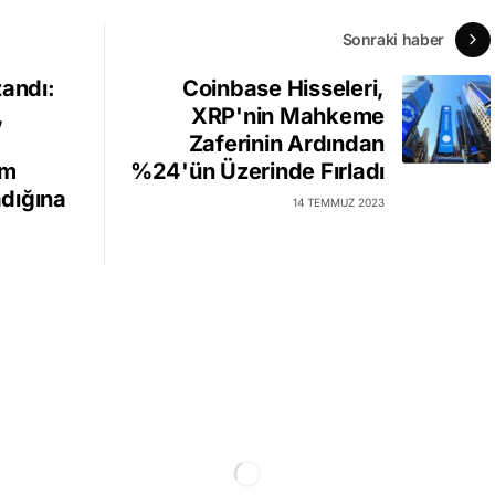
Sonraki haber
zandı:
Coinbase Hisseleri,
,
XRP'nin Mahkeme
Zaferinin Ardından
ım
%24'ün Üzerinde Fırladı
dığına
14 TEMMUZ 2023