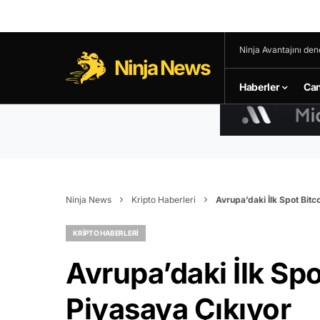
Ninja Avantajını den
Ninja News
Haberler
Can
Ninja News
Kripto Haberleri
Avrupa’daki İlk Spot Bitc
KRIPTO HABERLERI
Avrupa’daki İlk Spo
Piyasaya Çıkıyor