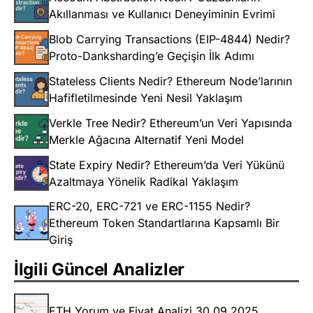
Akıllanması ve Kullanıcı Deneyiminin Evrimi
Blob Carrying Transactions (EIP-4844) Nedir?
Proto-Danksharding’e Geçişin İlk Adımı
Stateless Clients Nedir? Ethereum Node’larının
Hafifletilmesinde Yeni Nesil Yaklaşım
Verkle Tree Nedir? Ethereum’un Veri Yapısında
Merkle Ağacına Alternatif Yeni Model
State Expiry Nedir? Ethereum’da Veri Yükünü
Azaltmaya Yönelik Radikal Yaklaşım
ERC-20, ERC-721 ve ERC-1155 Nedir?
Ethereum Token Standartlarına Kapsamlı Bir
Giriş
İlgili Güncel Analizler
ETH Yorum ve Fiyat Analizi 30.09.2025