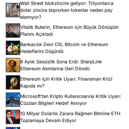
Wall Street blokzincire geliyor: Trilyonlarca
dolar zincire taşınırken tokenlar neden pay
alamıyor?
Vitalik Buterin, Ethereum için Büyük Dönüşüm
Planını Açıkladı
Bankacılık Devi Citi, Bitcoin ve Ethereum
Hedeflerini Düşürdü
8 Aylık Sessizlik Sona Erdi: SharpLink
Ethereum Alımlarına Geri Döndü
Ethereum için Kritik Uyarı: Finansman Krizi
Kapıda mı?
Microsoft’tan Kripto Kullanıcılarına Kritik Uyarı:
Cüzdan Bilgileri Hedef Alınıyor
10 Milyar Dolarlık Zarara Rağmen Bitmine ETH
Toplamaya Devam Ediyor