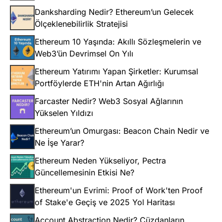
Danksharding Nedir? Ethereum’un Gelecek
Ölçeklenebilirlik Stratejisi
Ethereum 10 Yaşında: Akıllı Sözleşmelerin ve
Web3’ün Devrimsel On Yılı
Ethereum Yatırımı Yapan Şirketler: Kurumsal
Portföylerde ETH'nin Artan Ağırlığı
Farcaster Nedir? Web3 Sosyal Ağlarının
Yükselen Yıldızı
Ethereum’un Omurgası: Beacon Chain Nedir ve
Ne İşe Yarar?
Ethereum Neden Yükseliyor, Pectra
Güncellemesinin Etkisi Ne?
Ethereum'un Evrimi: Proof of Work'ten Proof
of Stake'e Geçiş ve 2025 Yol Haritası
Account Abstraction Nedir? Cüzdanların