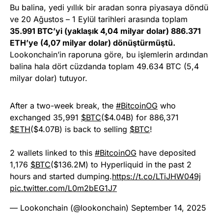
Bu balina, yedi yıllık bir aradan sonra piyasaya döndü
ve 20 Ağustos – 1 Eylül tarihleri arasında toplam
35.991 BTC’yi (yaklaşık 4,04 milyar dolar) 886.371
ETH’ye (4,07 milyar dolar) dönüştürmüştü.
Lookonchain’in raporuna göre, bu işlemlerin ardından
balina hala dört cüzdanda toplam 49.634 BTC (5,4
milyar dolar) tutuyor.
After a two-week break, the
#BitcoinOG
who
exchanged 35,991
$BTC
($4.04B) for 886,371
$ETH
($4.07B) is back to selling
$BTC
!
2 wallets linked to this
#BitcoinOG
have deposited
1,176
$BTC
($136.2M) to Hyperliquid in the past 2
hours and started dumping.
https://t.co/LTiJHW049j
pic.twitter.com/L0m2bEG1J7
— Lookonchain (@lookonchain)
September 14, 2025