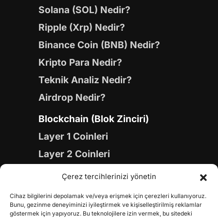
Solana (SOL) Nedir?
Ripple (Xrp) Nedir?
Binance Coin (BNB) Nedir?
Kripto Para Nedir?
Teknik Analiz Nedir?
Airdrop Nedir?
Blockchain (Blok Zinciri)
Layer 1 Coinleri
Layer 2 Coinleri
Yapay Zeka (AI) Coinleri
Çerez tercihlerinizi yönetin
Meme Coinleri
Cihaz bilgilerini depolamak ve/veya erişmek için çerezleri kullanıyoruz.
Gaming Coinleri
Bunu, gezinme deneyiminizi iyileştirmek ve kişiselleştirilmiş reklamlar
göstermek için yapıyoruz. Bu teknolojilere izin vermek, bu sitedeki