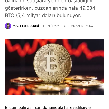
balinanın satışlara yeniden başladığını
gösterirken, cüzdanlarında hala 49.634
BTC (5,4 milyar dolar) bulunuyor.
YAZAR:
EMRE GUNERI
15 EYLÜL 2025
2 DAKIKALIK OKUMA
Bitcoin
balinası, son dönemdeki hareketliliğiyle