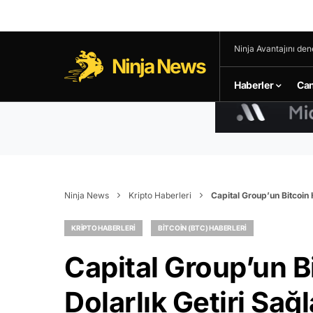
Ninja Avantajını den
Ninja News
Haberler
Can
Ninja News
Kripto Haberleri
Capital Group’un Bitcoin 
KRIPTO HABERLERI
BITCOIN (BTC) HABERLERI
Capital Group’un B
Dolarlık Getiri Sağl