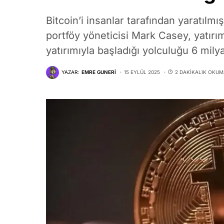
Bitcoin’i insanlar tarafından yaratılmı
portföy yöneticisi Mark Casey, yatırım
yatırımıyla başladığı yolculuğu 6 mily
YAZAR:
EMRE GUNERI
15 EYLÜL 2025
2 DAKIKALIK OKUM