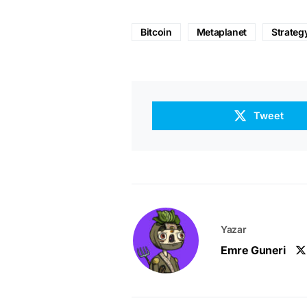
Bitcoin
Metaplanet
Strateg
Tweet
Yazar
Emre Guneri