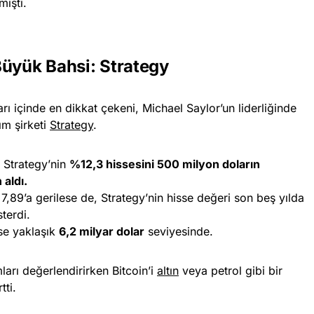
mişti.
Büyük Bahsi: Strategy
arı içinde en dikkat çekeni, Michael Saylor’un liderliğinde
ım şirketi
Strategy
.
 Strategy’nin
%12,3 hissesini 500 milyon doların
 aldı.
,89’a gerilese de, Strategy’nin hisse değeri son beş yılda
terdi.
ise yaklaşık
6,2 milyar dolar
seviyesinde.
ları değerlendirirken Bitcoin’i
altın
veya petrol gibi bir
tti.