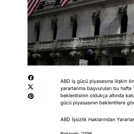
ABD iş gücü piyasasına ilişkin ön
yararlanma başvuruları bu hafta 
beklentisinin oldukça altında kal
gücü piyasasının beklentilere gör
ABD İşsizlik Haklarından Yararla
Beklenti: 219K