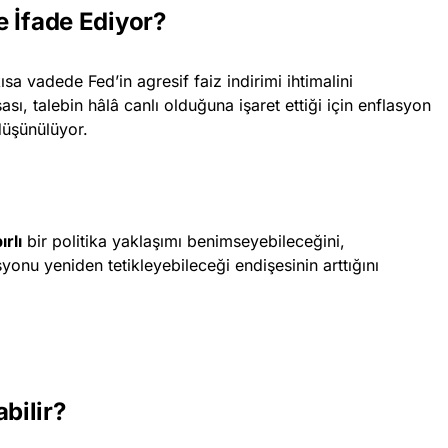
Ne İfade Ediyor?
ısa vadede Fed’in agresif faiz indirimi ihtimalini
sası, talebin hâlâ canlı olduğuna işaret ettiği için enflasyon
düşünülüyor.
ırlı
bir politika yaklaşımı benimseyebileceğini,
syonu yeniden tetikleyebileceği endişesinin arttığını
bilir?