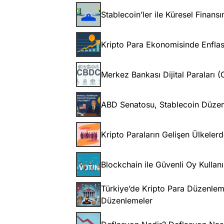
Stablecoin’ler ile Küresel Finans
Kripto Para Ekonomisinde Enflasy
Merkez Bankası Dijital Paraları 
ABD Senatosu, Stablecoin Düzen
Kripto Paraların Gelişen Ülkelerd
Blockchain ile Güvenli Oy Kulla
Türkiye’de Kripto Para Düzenleme
Düzenlemeler