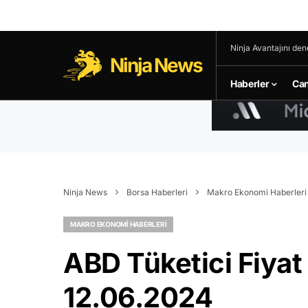
Ninja Avantajını den
Ninja News
Haberler
Can
Ninja News
Borsa Haberleri
Makro Ekonomi Haberleri
MAKRO EKONOMI HABERLERI
ABD Tüketici Fiyat
12.06.2024