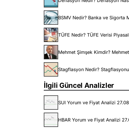
Deflasyon Nedir? Deflasyon Nası
BSMV Nedir? Banka ve Sigorta M
TÜFE Nedir? TÜFE Verisi Piyasala
Mehmet Şimşek Kimdir? Mehmet Şi
Stagflasyon Nedir? Stagflasyonu
İlgili Güncel Analizler
SUI Yorum ve Fiyat Analizi 27.0
HBAR Yorum ve Fiyat Analizi 27