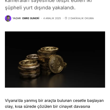
kameraları sayesinde tespit edilen iki
şüpheli yurt dışında yakalandı.
YAZAR:
EMRE GUNERI
4 ARALIK 2025
2 DAKIKALIK OKUMA
Viyana’da yanmış bir araçta bulunan cesetle başlayan
olay, kısa sürede çözülen bir cinayet davasına