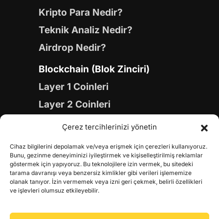
Kripto Para Nedir?
Teknik Analiz Nedir?
Airdrop Nedir?
Blockchain (Blok Zinciri)
Layer 1 Coinleri
Layer 2 Coinleri
Yapay Zeka (AI) Coinleri
Çerez tercihlerinizi yönetin
Meme Coinleri
Cihaz bilgilerini depolamak ve/veya erişmek için çerezleri kullanıyoruz.
Gaming Coinleri
Bunu, gezinme deneyiminizi iyileştirmek ve kişiselleştirilmiş reklamlar
göstermek için yapıyoruz. Bu teknolojilere izin vermek, bu sitedeki
RWA Coinleri
tarama davranışı veya benzersiz kimlikler gibi verileri işlememize
olanak tanıyor. İzin vermemek veya izni geri çekmek, belirli özellikleri
DeFi Coinleri
ve işlevleri olumsuz etkileyebilir.
DePIN Coinleri