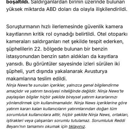
boşaltıldı.
Saldırganlardan birinin üzerinde bulunan
yüksek miktarda ABD doları da olayla ilişkilendirildi.
Soruşturmanın hızlı ilerlemesinde güvenlik kamera
kayıtlarının kritik rol oynadığı belirtildi. Otel otoparkı
kameraları saldırganları net şekilde tespit ederken,
şüphelilerin 22. bölgede bulunan bir benzin
istasyonundan benzin satın aldıkları da kayıtlara
yansıdı. Bu görüntüler sayesinde izleri sürülen iki
şüpheli, yurt dışında yakalanarak Avusturya
makamlarına teslim edildi.
Ninja News’te sunulan içerikler, yalnızca genel bilgilendirme
amaçlıdır ve yatırım tavsiyesi niteliğinde değildir. Ninja News’te
paylaşılan bilgiler hiçbir şekilde bireysel yatırım kararlarınızı
yönlendirmek için kullanılmamalıdır. Ninja News içeriklerine göre
yatırım kararı kalan kullanıcıların yatırımlarından doğan tüm
sorumluluk kullanıcılara aittir, hiçbir şekilde Ninja News, ortakları,
iştirakleri veya çalışanları sorumlu tutulamaz. Sorumluluk Reddi
Beyanı’nın tamamını okumak için
tıklayınız
.