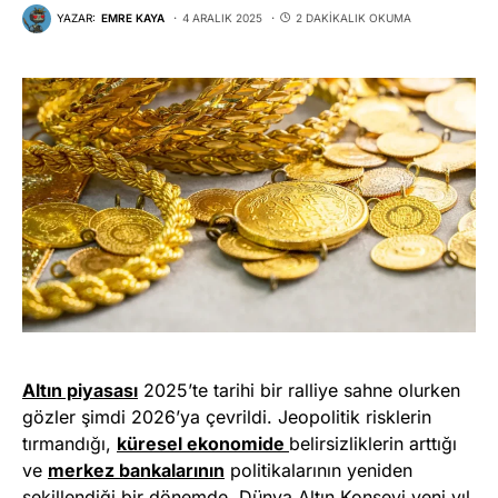
YAZAR:
EMRE KAYA
4 ARALIK 2025
2 DAKIKALIK OKUMA
Altın piyasası
2025’te tarihi bir ralliye sahne olurken
gözler şimdi 2026’ya çevrildi. Jeopolitik risklerin
tırmandığı,
küresel ekonomide
belirsizliklerin arttığı
ve
merkez bankalarının
politikalarının yeniden
şekillendiği bir dönemde, Dünya Altın Konseyi yeni yıl