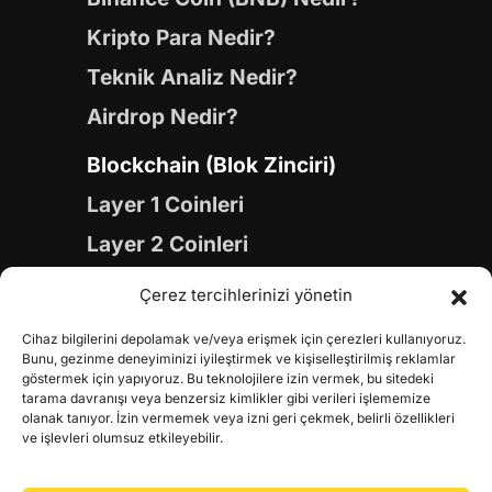
Kripto Para Nedir?
Teknik Analiz Nedir?
Airdrop Nedir?
Blockchain (Blok Zinciri)
Layer 1 Coinleri
Layer 2 Coinleri
Yapay Zeka (AI) Coinleri
Çerez tercihlerinizi yönetin
Meme Coinleri
Cihaz bilgilerini depolamak ve/veya erişmek için çerezleri kullanıyoruz.
Gaming Coinleri
Bunu, gezinme deneyiminizi iyileştirmek ve kişiselleştirilmiş reklamlar
göstermek için yapıyoruz. Bu teknolojilere izin vermek, bu sitedeki
RWA Coinleri
tarama davranışı veya benzersiz kimlikler gibi verileri işlememize
olanak tanıyor. İzin vermemek veya izni geri çekmek, belirli özellikleri
DeFi Coinleri
ve işlevleri olumsuz etkileyebilir.
DePIN Coinleri