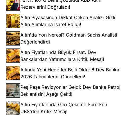
Fort Knox Gizemi Çözüldü! ABD Altın
Rezervlerini Doğruladı!
Altın Piyasasında Dikkat Çeken Analiz: Gizli
Altın Alımlarına İşaret Edildi!
Altın'da Yön Neresi? Goldman Sachs Analisti
Değerlendirdi
Altın Fiyatlarında Büyük Fırsat: Dev
Bankalardan Yatırımcılara Kritik Mesaj!
Altında Yeni Hedefler Belli Oldu: 6 Dev Banka
2026 Tahminlerini Güncelledi!
Peş Peşe Revizyonlar Geldi: Dev Banka Petrol
Beklentisini Aşağı Çekti!
Altın Fiyatlarında Geri Çekilme Sürerken
UBS'den Kritik Mesaj!