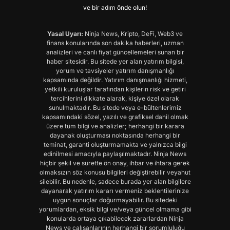
ve bir adım önde olun!
Yasal Uyarı:
Ninja News, Kripto, DeFi, Web3 ve
finans konularında son dakika haberleri, uzman
analizleri ve canlı fiyat güncellemeleri sunan bir
haber sitesidir. Bu sitede yer alan yatırım bilgisi,
yorum ve tavsiyeler yatırım danışmanlığı
kapsamında değildir. Yatırım danışmanlığı hizmeti,
yetkili kuruluşlar tarafından kişilerin risk ve getiri
tercihlerini dikkate alarak, kişiye özel olarak
sunulmaktadır. Bu sitede veya e-bültenlerimiz
kapsamındaki sözel, yazılı ve grafiksel dahil olmak
üzere tüm bilgi ve analizler; herhangi bir karara
dayanak oluşturması noktasında herhangi bir
teminat, garanti oluşturmamakta ve yalnızca bilgi
edinilmesi amacıyla paylaşılmaktadır. Ninja News
hiçbir şekil ve surette ön onay, ihbar ve ihtara gerek
olmaksızın söz konusu bilgileri değiştirebilir veyahut
silebilir. Bu nedenle, sadece burada yer alan bilgilere
dayanarak yatırım kararı vermeniz beklentilerinize
uygun sonuçlar doğurmayabilir. Bu sitedeki
yorumlardan, eksik bilgi ve/veya güncel olmama gibi
konularda ortaya çıkabilecek zararlardan Ninja
News ve çalışanlarının herhangi bir sorumluluğu