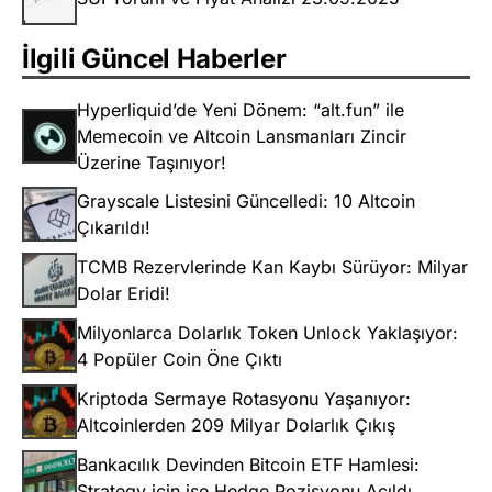
İlgili Güncel Haberler
Hyperliquid’de Yeni Dönem: “alt.fun” ile
Memecoin ve Altcoin Lansmanları Zincir
Üzerine Taşınıyor!
Grayscale Listesini Güncelledi: 10 Altcoin
Çıkarıldı!
TCMB Rezervlerinde Kan Kaybı Sürüyor: Milyar
Dolar Eridi!
Milyonlarca Dolarlık Token Unlock Yaklaşıyor:
4 Popüler Coin Öne Çıktı
Kriptoda Sermaye Rotasyonu Yaşanıyor:
Altcoinlerden 209 Milyar Dolarlık Çıkış
Bankacılık Devinden Bitcoin ETF Hamlesi:
Strategy için ise Hedge Pozisyonu Açıldı