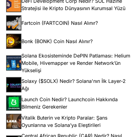
DeFi Development Corp Nedir? SOL Hazine
Stratejisi ile Kripto Dünyasının Kurumsal Yüzü
Fartcoin (FARTCOIN) Nasıl Alınır?
Bonk (BONK) Coin Nasıl Alınır?
Solana Ekosisteminde DePIN Patlaması: Helium
Mobile, Hivemapper ve Render Network’ün
Yükselişi
Solaxy ($SOLX) Nedir? Solana'nın İlk Layer-2
Ağı
Launch Coin Nedir? Launchcoin Hakkında
Bilmeniz Gerekenler
Vitalik Buterin ve Kripto Paralar: Şans
Oyunlarına ve Solana’ya Eleştirileri
Central African Republic (CAR) Nedir? Nasıl