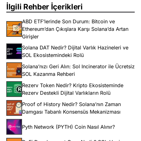
İlgili Rehber İçerikleri
ABD ETF’lerinde Son Durum: Bitcoin ve
Ethereum’dan Çıkışlara Karşı Solana’da Artan
Girişler
Solana DAT Nedir? Dijital Varlık Hazineleri ve
SOL Ekosistemindeki Rolü
Solana’nızı Geri Alın: Sol Incinerator ile Ücretsiz
SOL Kazanma Rehberi
Rezerv Token Nedir? Kripto Ekosisteminde
Rezerv Destekli Dijital Varlıkların Rolü
Proof of History Nedir? Solana’nın Zaman
Damgası Tabanlı Konsensüs Mekanizması
Pyth Network (PYTH) Coin Nasıl Alınır?