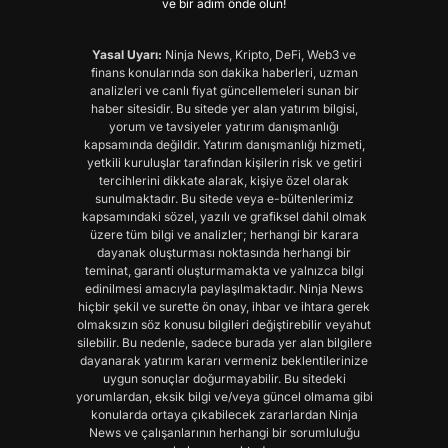
ve bir adım önde olun!
Yasal Uyarı:
Ninja News, Kripto, DeFi, Web3 ve
finans konularında son dakika haberleri, uzman
analizleri ve canlı fiyat güncellemeleri sunan bir
haber sitesidir. Bu sitede yer alan yatırım bilgisi,
yorum ve tavsiyeler yatırım danışmanlığı
kapsamında değildir. Yatırım danışmanlığı hizmeti,
yetkili kuruluşlar tarafından kişilerin risk ve getiri
tercihlerini dikkate alarak, kişiye özel olarak
sunulmaktadır. Bu sitede veya e-bültenlerimiz
kapsamındaki sözel, yazılı ve grafiksel dahil olmak
üzere tüm bilgi ve analizler; herhangi bir karara
dayanak oluşturması noktasında herhangi bir
teminat, garanti oluşturmamakta ve yalnızca bilgi
edinilmesi amacıyla paylaşılmaktadır. Ninja News
hiçbir şekil ve surette ön onay, ihbar ve ihtara gerek
olmaksızın söz konusu bilgileri değiştirebilir veyahut
silebilir. Bu nedenle, sadece burada yer alan bilgilere
dayanarak yatırım kararı vermeniz beklentilerinize
uygun sonuçlar doğurmayabilir. Bu sitedeki
yorumlardan, eksik bilgi ve/veya güncel olmama gibi
konularda ortaya çıkabilecek zararlardan Ninja
News ve çalışanlarının herhangi bir sorumluluğu