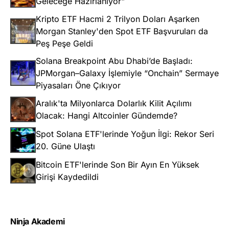
Geleceğe Hazırlanıyor"
Kripto ETF Hacmi 2 Trilyon Doları Aşarken
Morgan Stanley'den Spot ETF Başvuruları da
Peş Peşe Geldi
Solana Breakpoint Abu Dhabi’de Başladı:
JPMorgan–Galaxy İşlemiyle “Onchain” Sermaye
Piyasaları Öne Çıkıyor
Aralık'ta Milyonlarca Dolarlık Kilit Açılımı
Olacak: Hangi Altcoinler Gündemde?
Spot Solana ETF'lerinde Yoğun İlgi: Rekor Seri
20. Güne Ulaştı
Bitcoin ETF'lerinde Son Bir Ayın En Yüksek
Girişi Kaydedildi
Ninja Akademi