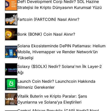
DeFi Development Corp Nedir? SOL Hazine
Stratejisi ile Kripto Dünyasının Kurumsal Yüzü
Fartcoin (FARTCOIN) Nasıl Alınır?
Bonk (BONK) Coin Nasıl Alınır?
Solana Ekosisteminde DePIN Patlaması: Helium
Mobile, Hivemapper ve Render Network’ün
Yükselişi
Solaxy ($SOLX) Nedir? Solana'nın İlk Layer-2
Ağı
Launch Coin Nedir? Launchcoin Hakkında
Bilmeniz Gerekenler
Vitalik Buterin ve Kripto Paralar: Şans
Oyunlarına ve Solana’ya Eleştirileri
Central African Republic (CAR) Nedir? Nasıl