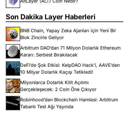
AltLayer (ALT) Coin Nedir?
Son Dakika Layer Haberleri
BNB Chain, Yapay Zeka Ajanları için Yeni Bir
Blok Zincirle Geliyor
Arbitrum DAO’dan 71 Milyon Dolarlık Ethereum
Kararı: Serbest Bırakılacak
DeFi’de Şok Etkisi: KelpDAO Hack’i, AAVE’den
10 Milyar Dolarlık Kaçışı Tetikledi!
Milyonlarca Dolarlık Kilit Açılımı
Gerçekleşecek: 2 Coin Öne Çıkıyor
Robinhood’dan Blockchain Hamlesi: Arbitrum
Tabanlı Test Ağı Yayında