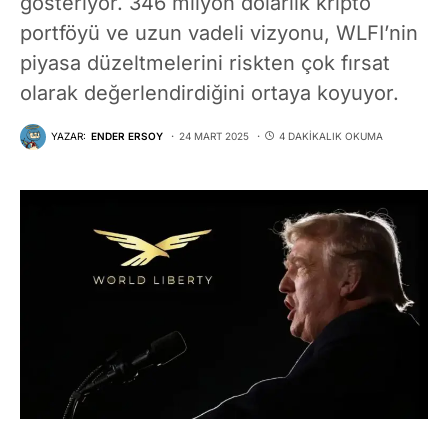
gösteriyor. 346 milyon dolarlık kripto
portföyü ve uzun vadeli vizyonu, WLFI’nin
piyasa düzeltmelerini riskten çok fırsat
olarak değerlendirdiğini ortaya koyuyor.
YAZAR:
ENDER ERSOY
24 MART 2025
4 DAKIKALIK OKUMA