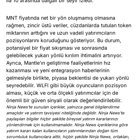
ila 10 arasında dalgalı bir seyir izledi.
MNT fiyatında net bir yön oluşmamış olmasına
rağmen, zincir üstü veriler, cüzdanlarda tutulan token
miktarının arttığını ve uzun vadeli yatırımcıların
pozisyonlarını koruduğunu gösteriyor. Bu durum,
potansiyel bir fiyat sıkışması ve sonrasında
gelebilecek yukarı yönlü kırılım ihtimalini artırıyor.
Ayrıca, Mantle’ın geliştirme faaliyetlerinin hız
kazanması ve yeni entegrasyon haberlerinin
gelmesiyle birlikte, piyasa beklentisi de yukarı yönlü
seyredebilir. WLFI gibi büyük oyuncuların pozisyon
alması, küçük ve orta ölçekli yatırımcılar için de
önemli bir güven sinyali olarak değerlendirilebilir.
Ninja News’te sunulan içerikler, yalnızca genel bilgilendirme
amaçlıdır ve yatırım tavsiyesi niteliğinde değildir. Ninja News’te
paylaşılan bilgiler hiçbir şekilde bireysel yatırım kararlarınızı
yönlendirmek için kullanılmamalıdır. Ninja News içeriklerine göre
yatırım kararı kalan kullanıcıların yatırımlarından doğan tüm
sorumluluk kullanıcılara aittir, hiçbir şekilde Ninja News, ortakları,