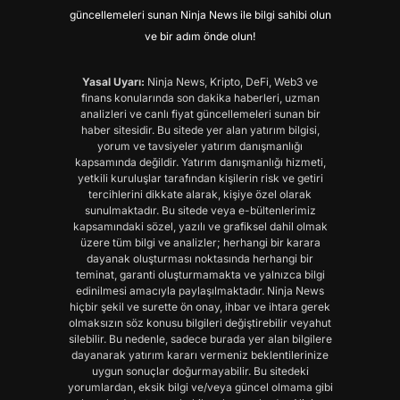
güncellemeleri sunan Ninja News ile bilgi sahibi olun
ve bir adım önde olun!
Yasal Uyarı:
Ninja News, Kripto, DeFi, Web3 ve
finans konularında son dakika haberleri, uzman
analizleri ve canlı fiyat güncellemeleri sunan bir
haber sitesidir. Bu sitede yer alan yatırım bilgisi,
yorum ve tavsiyeler yatırım danışmanlığı
kapsamında değildir. Yatırım danışmanlığı hizmeti,
yetkili kuruluşlar tarafından kişilerin risk ve getiri
tercihlerini dikkate alarak, kişiye özel olarak
sunulmaktadır. Bu sitede veya e-bültenlerimiz
kapsamındaki sözel, yazılı ve grafiksel dahil olmak
üzere tüm bilgi ve analizler; herhangi bir karara
dayanak oluşturması noktasında herhangi bir
teminat, garanti oluşturmamakta ve yalnızca bilgi
edinilmesi amacıyla paylaşılmaktadır. Ninja News
hiçbir şekil ve surette ön onay, ihbar ve ihtara gerek
olmaksızın söz konusu bilgileri değiştirebilir veyahut
silebilir. Bu nedenle, sadece burada yer alan bilgilere
dayanarak yatırım kararı vermeniz beklentilerinize
uygun sonuçlar doğurmayabilir. Bu sitedeki
yorumlardan, eksik bilgi ve/veya güncel olmama gibi