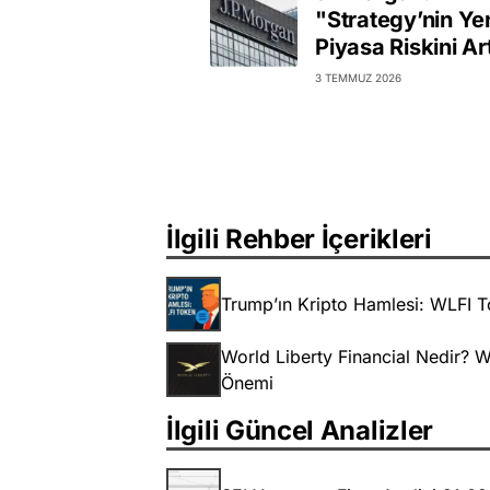
"Strategy’nin Yen
Piyasa Riskini Art
3 TEMMUZ 2026
İlgili Rehber İçerikleri
Trump’ın Kripto Hamlesi: WLFI T
World Liberty Financial Nedir? Wo
Önemi
İlgili Güncel Analizler