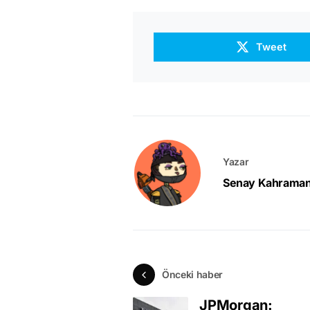
Tweet
Yazar
Senay Kahrama
Önceki haber
JPMorgan: