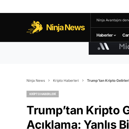
Ninja Avantajını den
Ninja News
Haberler
Can
Ninja News
Kripto Haberleri
Trump’tan Kripto Gelirler
KRIPTO HABERLERI
Trump’tan Kripto Ge
Açıklama: Yanlış B