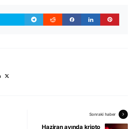
n
Sonraki haber
Haziran ayında kripto