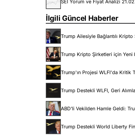
SEI Yorum ve Fiyat Analizi 21.0
İlgili Güncel Haberler
Trump Ailesiyle Bağlantılı Kripto
Trump Kripto Şirketleri için Yeni
Trump'ın Projesi WLFI'da Kritik Te
Trump Destekli WLFI, Geri Alımla
ABD’li Vekilden Hamle Geldi: Tru
Trump Destekli World Liberty Fin