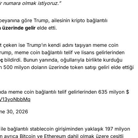
r numara olmak istiyoruz.”
 beyanına göre Trump, ailesinin kripto bağlantılı
n üzerinde gelir
elde etti.
at çeken ise Trump’ın kendi adını taşıyan meme coin
ump, meme coin bağlantılı telif ve lisans gelirlerinden
nç
bildirdi. Bunun yanında, oğullarıyla birlikte kurduğu
 500 milyon doların üzerinde token satışı geliri elde ettiği
nda meme coin bağlantılı telif gelirlerinden 635 milyon $
o/V13yoNbbMq
ne 30, 2026
ile bağlantılı stablecoin girişiminden yaklaşık 197 milyon
’ın ayrıca Bitcoin ve Ethereum dahil olmak üzere çeşitli