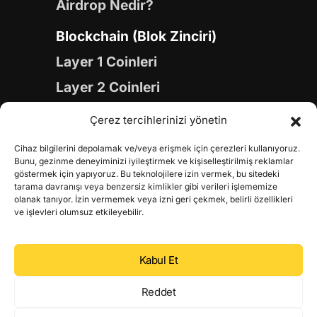
Airdrop Nedir?
Blockchain (Blok Zinciri)
Layer 1 Coinleri
Layer 2 Coinleri
Yapay Zeka (AI) Coinleri
Çerez tercihlerinizi yönetin
Meme Coinleri
Cihaz bilgilerini depolamak ve/veya erişmek için çerezleri kullanıyoruz.
Gaming Coinleri
Bunu, gezinme deneyiminizi iyileştirmek ve kişiselleştirilmiş reklamlar
göstermek için yapıyoruz. Bu teknolojilere izin vermek, bu sitedeki
RWA Coinleri
tarama davranışı veya benzersiz kimlikler gibi verileri işlememize
olanak tanıyor. İzin vermemek veya izni geri çekmek, belirli özellikleri
DeFi Coinleri
ve işlevleri olumsuz etkileyebilir.
DePIN Coinleri
Kabul Et
Metaverse Coinleri
Web 3.0 Coinleri
Reddet
Coin Türevleri