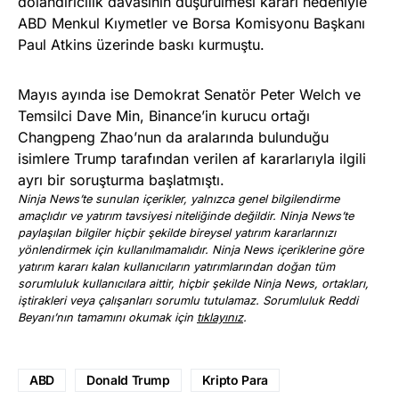
dolandırıcılık davasının düşürülmesi kararı nedeniyle
ABD Menkul Kıymetler ve Borsa Komisyonu Başkanı
Paul Atkins üzerinde baskı kurmuştu.
Mayıs ayında ise Demokrat Senatör Peter Welch ve
Temsilci Dave Min, Binance’in kurucu ortağı
Changpeng Zhao’nun da aralarında bulunduğu
isimlere Trump tarafından verilen af kararlarıyla ilgili
ayrı bir soruşturma başlatmıştı.
Ninja News’te sunulan içerikler, yalnızca genel bilgilendirme
amaçlıdır ve yatırım tavsiyesi niteliğinde değildir. Ninja News’te
paylaşılan bilgiler hiçbir şekilde bireysel yatırım kararlarınızı
yönlendirmek için kullanılmamalıdır. Ninja News içeriklerine göre
yatırım kararı kalan kullanıcıların yatırımlarından doğan tüm
sorumluluk kullanıcılara aittir, hiçbir şekilde Ninja News, ortakları,
iştirakleri veya çalışanları sorumlu tutulamaz. Sorumluluk Reddi
Beyanı’nın tamamını okumak için
tıklayınız
.
ABD
Donald Trump
Kripto Para