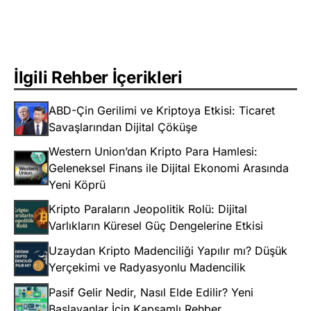
İlgili Rehber İçerikleri
ABD-Çin Gerilimi ve Kriptoya Etkisi: Ticaret
Savaşlarından Dijital Çöküşe
Western Union’dan Kripto Para Hamlesi:
Geleneksel Finans ile Dijital Ekonomi Arasında
Yeni Köprü
Kripto Paraların Jeopolitik Rolü: Dijital
Varlıkların Küresel Güç Dengelerine Etkisi
Uzaydan Kripto Madenciliği Yapılır mı? Düşük
Yerçekimi ve Radyasyonlu Madencilik
Pasif Gelir Nedir, Nasıl Elde Edilir? Yeni
Başlayanlar İçin Kapsamlı Rehber