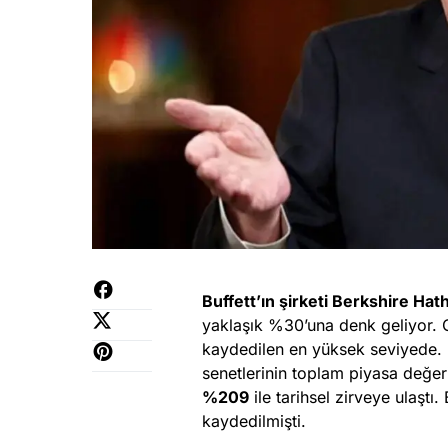
Buffett’ın şirketi Berkshire Ha
yaklaşık %30’una denk geliyor. 
kaydedilen en yüksek seviyede.
senetlerinin toplam piyasa değeri
%209
ile tarihsel zirveye ulaşt
kaydedilmişti.