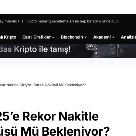
eyimleyin: Hızlı Kripto haber güncellemeleri ile hep bir adım önde olun
lı Kripto
Canlı Grafikler
Blockchain
Akademi
Analizl
kor Nakitle Giriyor: Borsa Çöküşü Mü Bekleniyor?
5’e Rekor Nakitle
küşü Mü Bekleniyor?