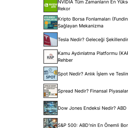
NVIDIA Tüm Zamanların En Yükse
Rekor
Kripto Borsa Fonlamaları (Fundi
Sağlayan Mekanizma
Tesla Nedir? Geleceği Şekillend
Kamu Aydınlatma Platformu (KAP) 
Rehber
Spot Nedir? Anlık İşlem ve Tesli
Spread Nedir? Finansal Piyasalar
Dow Jones Endeksi Nedir? ABD B
S&P 500: ABD’nin En Önemli Bor