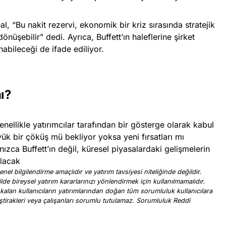
l, “Bu nakit rezervi, ekonomik bir kriz sırasında stratejik
önüşebilir” dedi. Ayrıca, Buffett’ın haleflerine şirket
unabileceği de ifade ediliyor.
ı?
enellikle yatırımcılar tarafından bir gösterge olarak kabul
üyük bir çöküş mü bekliyor yoksa yeni fırsatları mı
ızca Buffett’ın değil, küresel piyasalardaki gelişmelerin
olacak
nel bilgilendirme amaçlıdır ve yatırım tavsiyesi niteliğinde değildir.
ilde bireysel yatırım kararlarınızı yönlendirmek için kullanılmamalıdır.
 kalan kullanıcıların yatırımlarından doğan tüm sorumluluk kullanıcılara
, iştirakleri veya çalışanları sorumlu tutulamaz. Sorumluluk Reddi
.