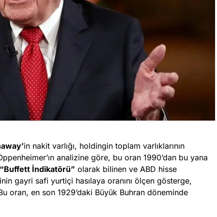
thaway’
in nakit varlığı, holdingin toplam varlıklarının
Oppenheimer’ın analizine göre, bu oran 1990’dan bu yana
“Buffett İndikatörü”
olarak bilinen ve ABD hisse
nin gayri safi yurtiçi hasılaya oranını ölçen gösterge,
ı. Bu oran, en son 1929’daki Büyük Buhran döneminde