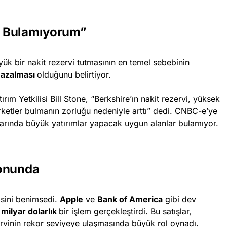
rı Bulamıyorum”
yük bir nakit rezervi tutmasının en temel sebebinin
n azalması
olduğunu belirtiyor.
m Yetkilisi Bill Stone, “Berkshire’ın nakit rezervi, yüksek
irketler bulmanın zorluğu nedeniyle arttı” dedi. CNBC-e’ye
larında büyük yatırımlar yapacak uygun alanlar bulamıyor.
yonunda
jisini benimsedi.
Apple
ve
Bank of America
gibi dev
 milyar dolarlık
bir işlem gerçekleştirdi. Bu satışlar,
rvinin rekor seviyeye ulaşmasında büyük rol oynadı.