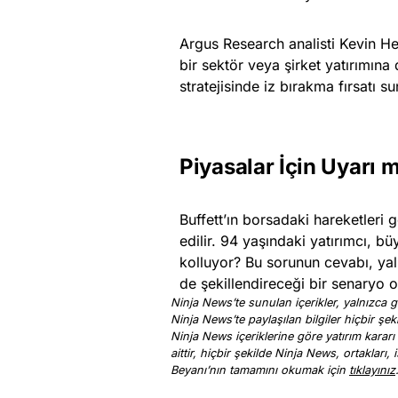
Argus Research analisti Kevin Hea
bir sektör veya şirket yatırımına d
stratejisinde iz bırakma fırsatı s
Piyasalar İçin Uyarı m
Buffett’ın borsadaki hareketleri g
edilir. 94 yaşındaki yatırımcı, b
kolluyor? Bu sorunun cevabı, yaln
de şekillendireceği bir senaryo 
Ninja News’te sunulan içerikler, yalnızca ge
Ninja News’te paylaşılan bilgiler hiçbir şek
Ninja News içeriklerine göre yatırım kararı
aittir, hiçbir şekilde Ninja News, ortakları
Beyanı’nın tamamını okumak için
tıklayınız