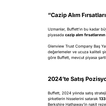
“Cazip Alım Fırsatla
Uzmanlar, Buffett’ın bu kadar bü
piyasada
cazip alım fırsatlarını
Glenview Trust Company Baş Yatırı
değerlemeler ve ucuza kaliteli ş
göre Buffett, mevcut piyasa şart
2024’te Satış Pozis
Buffett, 2024 yılında satış strate
şirketlerin hisselerini satarak
133
Berkshire Hathaway’in nakit reze