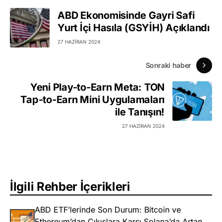
ABD Ekonomisinde Gayri Safi
Yurt İçi Hasıla (GSYİH) Açıklandı
27 HAZIRAN 2024
Sonraki haber
Yeni Play-to-Earn Meta: TON
Tap-to-Earn Mini Uygulamaları
ile Tanışın!
27 HAZIRAN 2024
İlgili Rehber İçerikleri
ABD ETF’lerinde Son Durum: Bitcoin ve
Ethereum’dan Çıkışlara Karşı Solana’da Artan