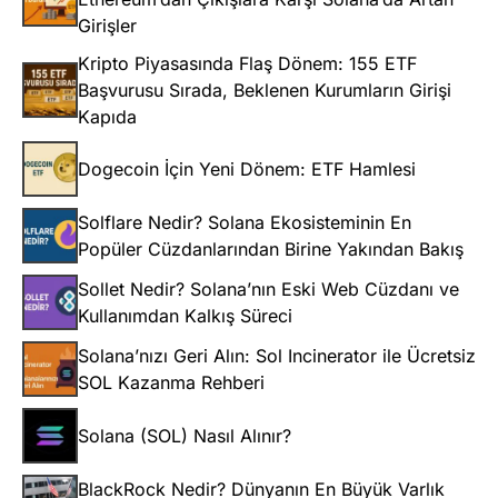
Girişler
Kripto Piyasasında Flaş Dönem: 155 ETF
Başvurusu Sırada, Beklenen Kurumların Girişi
Kapıda
Dogecoin İçin Yeni Dönem: ETF Hamlesi
Solflare Nedir? Solana Ekosisteminin En
Popüler Cüzdanlarından Birine Yakından Bakış
Sollet Nedir? Solana’nın Eski Web Cüzdanı ve
Kullanımdan Kalkış Süreci
Solana’nızı Geri Alın: Sol Incinerator ile Ücretsiz
SOL Kazanma Rehberi
Solana (SOL) Nasıl Alınır?
BlackRock Nedir? Dünyanın En Büyük Varlık