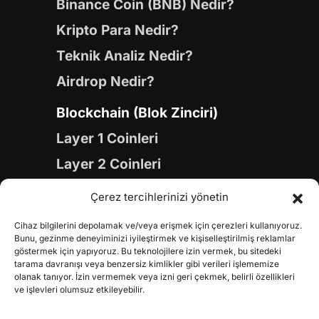
Binance Coin (BNB) Nedir?
Kripto Para Nedir?
Teknik Analiz Nedir?
Airdrop Nedir?
Blockchain (Blok Zinciri)
Layer 1 Coinleri
Layer 2 Coinleri
Yapay Zeka (AI) Coinleri
Çerez tercihlerinizi yönetin
Meme Coinleri
Cihaz bilgilerini depolamak ve/veya erişmek için çerezleri kullanıyoruz.
Gaming Coinleri
Bunu, gezinme deneyiminizi iyileştirmek ve kişiselleştirilmiş reklamlar
göstermek için yapıyoruz. Bu teknolojilere izin vermek, bu sitedeki
RWA Coinleri
tarama davranışı veya benzersiz kimlikler gibi verileri işlememize
olanak tanıyor. İzin vermemek veya izni geri çekmek, belirli özellikleri
DeFi Coinleri
ve işlevleri olumsuz etkileyebilir.
DePIN Coinleri