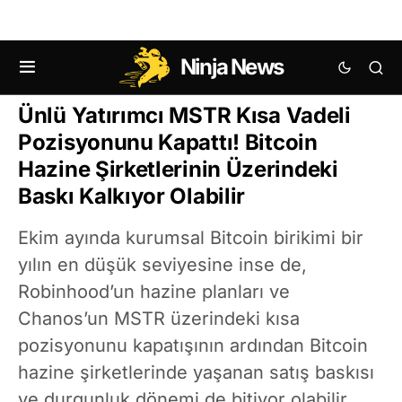
Ninja News
KRIPTO HABERLERI
BITCOIN (BTC) HABERLERI
Ünlü Yatırımcı MSTR Kısa Vadeli
Pozisyonunu Kapattı! Bitcoin
Hazine Şirketlerinin Üzerindeki
Baskı Kalkıyor Olabilir
Ekim ayında kurumsal Bitcoin birikimi bir
yılın en düşük seviyesine inse de,
Robinhood’un hazine planları ve
Chanos’un MSTR üzerindeki kısa
pozisyonunu kapatışının ardından Bitcoin
hazine şirketlerinde yaşanan satış baskısı
ve durgunluk dönemi de bitiyor olabilir.