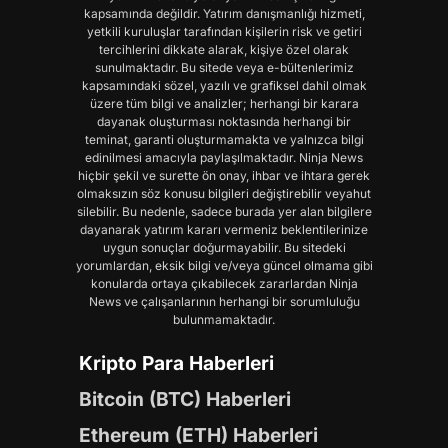
kapsamında değildir. Yatırım danışmanlığı hizmeti,
yetkili kuruluşlar tarafından kişilerin risk ve getiri
tercihlerini dikkate alarak, kişiye özel olarak
sunulmaktadır. Bu sitede veya e-bültenlerimiz
kapsamındaki sözel, yazılı ve grafiksel dahil olmak
üzere tüm bilgi ve analizler; herhangi bir karara
dayanak oluşturması noktasında herhangi bir
teminat, garanti oluşturmamakta ve yalnızca bilgi
edinilmesi amacıyla paylaşılmaktadır. Ninja News
hiçbir şekil ve surette ön onay, ihbar ve ihtara gerek
olmaksızın söz konusu bilgileri değiştirebilir veyahut
silebilir. Bu nedenle, sadece burada yer alan bilgilere
dayanarak yatırım kararı vermeniz beklentilerinize
uygun sonuçlar doğurmayabilir. Bu sitedeki
yorumlardan, eksik bilgi ve/veya güncel olmama gibi
konularda ortaya çıkabilecek zararlardan Ninja
News ve çalışanlarının herhangi bir sorumluluğu
bulunmamaktadır.
Kripto Para Haberleri
Bitcoin (BTC) Haberleri
Ethereum (ETH) Haberleri