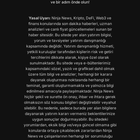
ve bir adım önde olun!
Yasal Uyarı:
Ninja News, Kripto, DeFi, Web3 ve
finans konularında son dakika haberleri, uzman
analizleri ve canlı fiyat güncellemeleri sunan bir
haber sitesidir. Bu sitede yer alan yatırım bilgisi,
yorum ve tavsiyeler yatırım danışmanlığı
kapsamında değildir. Yatırım danışmanlığı hizmeti,
yetkili kuruluşlar tarafından kişilerin risk ve getiri
tercihlerini dikkate alarak, kişiye özel olarak
sunulmaktadır. Bu sitede veya e-bültenlerimiz
kapsamındaki sözel, yazılı ve grafiksel dahil olmak
üzere tüm bilgi ve analizler; herhangi bir karara
dayanak oluşturması noktasında herhangi bir
teminat, garanti oluşturmamakta ve yalnızca bilgi
edinilmesi amacıyla paylaşılmaktadır. Ninja News
hiçbir şekil ve surette ön onay, ihbar ve ihtara gerek
olmaksızın söz konusu bilgileri değiştirebilir veyahut
silebilir. Bu nedenle, sadece burada yer alan bilgilere
dayanarak yatırım kararı vermeniz beklentilerinize
uygun sonuçlar doğurmayabilir. Bu sitedeki
yorumlardan, eksik bilgi ve/veya güncel olmama gibi
konularda ortaya çıkabilecek zararlardan Ninja
News ve çalışanlarının herhangi bir sorumluluğu