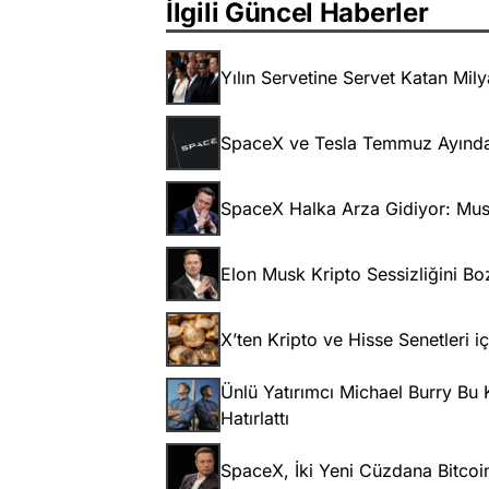
İlgili Güncel Haberler
Yılın Servetine Servet Katan Milya
SpaceX ve Tesla Temmuz Ayında 
SpaceX Halka Arza Gidiyor: Musk 
Elon Musk Kripto Sessizliğini Bo
X’ten Kripto ve Hisse Senetleri 
Ünlü Yatırımcı Michael Burry Bu
Hatırlattı
SpaceX, İki Yeni Cüzdana Bitcoin