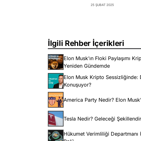
25 ŞUBAT 2025
İlgili Rehber İçerikleri
Elon Musk’ın Floki Paylaşımı Krip
Yeniden Gündemde
Elon Musk Kripto Sessizliğinde: 
Konuşuyor?
America Party Nedir? Elon Musk’ı
Tesla Nedir? Geleceği Şekillend
Hükumet Verimliliği Departmanı