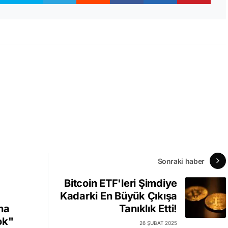
Sonraki haber
Bitcoin ETF'leri Şimdiye
Kadarki En Büyük Çıkışa
ha
Tanıklık Etti!
ok"
26 ŞUBAT 2025