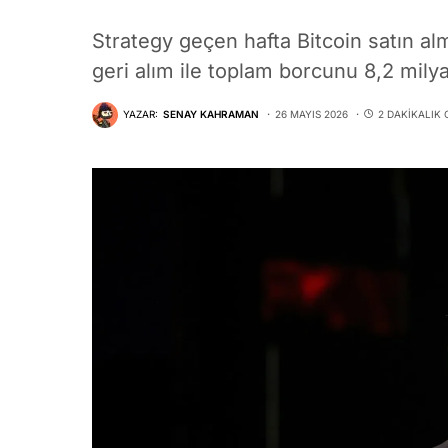
Strategy geçen hafta Bitcoin satın alm
geri alım ile toplam borcunu 8,2 mily
YAZAR:
SENAY KAHRAMAN
26 MAYIS 2026
2 DAKIKALIK