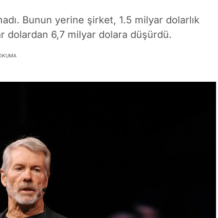
adı. Bunun yerine şirket, 1.5 milyar dolarlık
ar dolardan 6,7 milyar dolara düşürdü.
 OKUMA