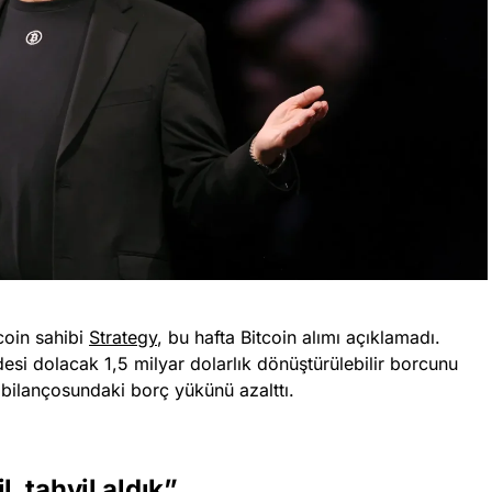
coin sahibi
Strategy
, bu hafta Bitcoin alımı açıklamadı.
esi dolacak 1,5 milyar dolarlık dönüştürülebilir borcunu
ak bilançosundaki borç yükünü azalttı.
l, tahvil aldık”