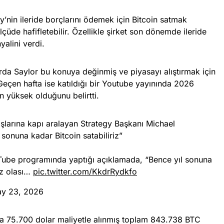
y’nin ileride borçlarını ödemek için Bitcoin satmak
çüde hafifletebilir. Özellikle şirket son dönemde ileride
nyalini verdi.
arda Saylor bu konuya değinmiş ve piyasayı alıştırmak için
 Geçen hafta ise katıldığı bir Youtube yayınında 2026
in yüksek olduğunu belirtti.
ışlarına kapı aralayan Strategy Başkanı Michael
 sonuna kadar Bitcoin satabiliriz”
Tube programında yaptığı açıklamada, “Bence yıl sonuna
ız olası…
pic.twitter.com/KkdrRydkfo
y 23, 2026
ama 75.700 dolar maliyetle alınmış toplam 843.738 BTC