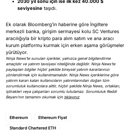
2030 yıl sonu için ise ilk kez 40.000 $
seviyesine
taşıdı.
Ek olarak Bloomberg’in haberine göre İngiltere
merkezli banka, girişim sermayesi kolu SC Ventures
aracılığıyla bir kripto para alım satım ve ana aracı
kurum platformu kurmak için erken aşama görüşmeler
yürütüyor.
Ninja News’te sunulan içerikler, yalnızca genel bilgilendirme
amaçlıdır ve yatırım tavsiyesi niteliğinde değildir. Ninja News’te
paylaşılan bilgiler hiçbir şekilde bireysel yatırım kararlarınızı
yönlendirmek için kullanılmamalıdır. Ninja News içeriklerine göre
yatırım kararı kalan kullanıcıların yatırımlarından doğan tüm
sorumluluk kullanıcılara aittir, hiçbir şekilde Ninja News, ortakları,
iştirakleri veya çalışanları sorumlu tutulamaz. Sorumluluk Reddi
Beyanı’nın tamamını okumak için
tıklayınız
.
Ethereum
Ethereum Fiyat
Standard Chartered ETH