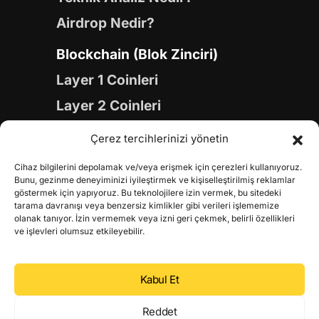
Airdrop Nedir?
Blockchain (Blok Zinciri)
Layer 1 Coinleri
Layer 2 Coinleri
Yapay Zeka (AI) Coinleri
Çerez tercihlerinizi yönetin
Meme Coinleri
Cihaz bilgilerini depolamak ve/veya erişmek için çerezleri kullanıyoruz.
Gaming Coinleri
Bunu, gezinme deneyiminizi iyileştirmek ve kişiselleştirilmiş reklamlar
göstermek için yapıyoruz. Bu teknolojilere izin vermek, bu sitedeki
RWA Coinleri
tarama davranışı veya benzersiz kimlikler gibi verileri işlememize
olanak tanıyor. İzin vermemek veya izni geri çekmek, belirli özellikleri
DeFi Coinleri
ve işlevleri olumsuz etkileyebilir.
DePIN Coinleri
Kabul Et
Metaverse Coinleri
Web 3.0 Coinleri
Reddet