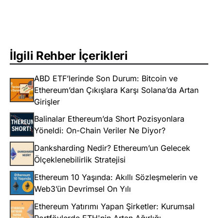
İlgili Rehber İçerikleri
ABD ETF’lerinde Son Durum: Bitcoin ve
Ethereum’dan Çıkışlara Karşı Solana’da Artan
Girişler
Balinalar Ethereum’da Short Pozisyonlara
Yöneldi: On-Chain Veriler Ne Diyor?
Danksharding Nedir? Ethereum’un Gelecek
Ölçeklenebilirlik Stratejisi
Ethereum 10 Yaşında: Akıllı Sözleşmelerin ve
Web3’ün Devrimsel On Yılı
Ethereum Yatırımı Yapan Şirketler: Kurumsal
Portföylerde ETH'nin Artan Ağırlığı