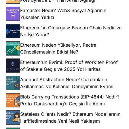
Farcaster Nedir? Web3 Sosyal Ağlarının
Yükselen Yıldızı
Ethereum’un Omurgası: Beacon Chain Nedir ve
Ne İşe Yarar?
Ethereum Neden Yükseliyor, Pectra
Güncellemesinin Etkisi Ne?
Ethereum'un Evrimi: Proof of Work'ten Proof
of Stake'e Geçiş ve 2025 Yol Haritası
Account Abstraction Nedir? Cüzdanların
Akıllanması ve Kullanıcı Deneyiminin Evrimi
Blob Carrying Transactions (EIP-4844) Nedir?
Proto-Danksharding’e Geçişin İlk Adımı
Stateless Clients Nedir? Ethereum Node’larının
Hafifletilmesinde Yeni Nesil Yaklaşım