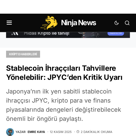
Ninja News
KRIPTO HABERLERI
Stablecoin İhraççıları Tahvillere
Yönelebilir: JPYC’den Kritik Uyarı
Japonya’nın ilk yen sabitli stablecoin
ihraççısı JPYC, kripto para ve finans
piyasalarında dengeleri değiştirebilecek
önemli bir öngörü paylaştı.
YAZAR:
EMRE KAYA
12 KASIM 2025
2 DAKIKALIK OKUMA