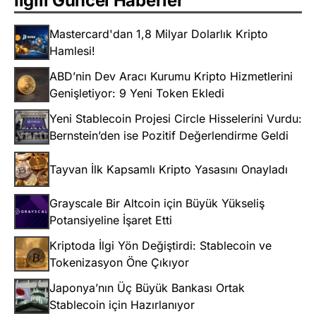
İlgili Güncel Haberler
Mastercard'dan 1,8 Milyar Dolarlık Kripto
Hamlesi!
ABD’nin Dev Aracı Kurumu Kripto Hizmetlerini
Genişletiyor: 9 Yeni Token Ekledi
Yeni Stablecoin Projesi Circle Hisselerini Vurdu:
Bernstein’den ise Pozitif Değerlendirme Geldi
Tayvan İlk Kapsamlı Kripto Yasasını Onayladı
Grayscale Bir Altcoin için Büyük Yükseliş
Potansiyeline İşaret Etti
Kriptoda İlgi Yön Değiştirdi: Stablecoin ve
Tokenizasyon Öne Çıkıyor
Japonya’nın Üç Büyük Bankası Ortak
Stablecoin için Hazırlanıyor