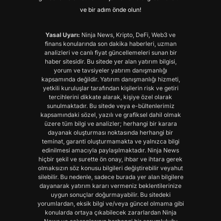
ve bir adım önde olun!
Yasal Uyarı:
Ninja News, Kripto, DeFi, Web3 ve
finans konularında son dakika haberleri, uzman
analizleri ve canlı fiyat güncellemeleri sunan bir
haber sitesidir. Bu sitede yer alan yatırım bilgisi,
yorum ve tavsiyeler yatırım danışmanlığı
kapsamında değildir. Yatırım danışmanlığı hizmeti,
yetkili kuruluşlar tarafından kişilerin risk ve getiri
tercihlerini dikkate alarak, kişiye özel olarak
sunulmaktadır. Bu sitede veya e-bültenlerimiz
kapsamındaki sözel, yazılı ve grafiksel dahil olmak
üzere tüm bilgi ve analizler; herhangi bir karara
dayanak oluşturması noktasında herhangi bir
teminat, garanti oluşturmamakta ve yalnızca bilgi
edinilmesi amacıyla paylaşılmaktadır. Ninja News
hiçbir şekil ve surette ön onay, ihbar ve ihtara gerek
olmaksızın söz konusu bilgileri değiştirebilir veyahut
silebilir. Bu nedenle, sadece burada yer alan bilgilere
dayanarak yatırım kararı vermeniz beklentilerinize
uygun sonuçlar doğurmayabilir. Bu sitedeki
yorumlardan, eksik bilgi ve/veya güncel olmama gibi
konularda ortaya çıkabilecek zararlardan Ninja