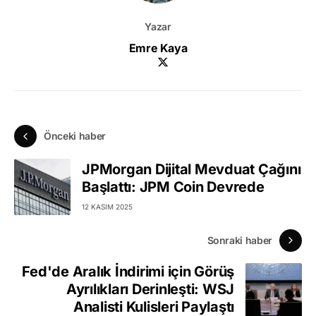
Yazar
Emre Kaya
Önceki haber
JPMorgan Dijital Mevduat Çağını
Başlattı: JPM Coin Devrede
12 KASIM 2025
Sonraki haber
Fed'de Aralık İndirimi için Görüş
Ayrılıkları Derinleşti: WSJ
Analisti Kulisleri Paylaştı