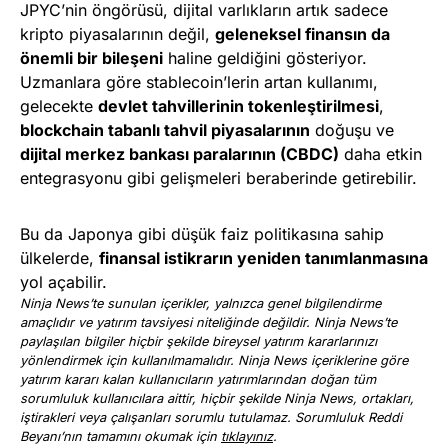
JPYC’nin öngörüsü, dijital varlıkların artık sadece
kripto piyasalarının değil,
geleneksel finansın da
önemli bir bileşeni
haline geldiğini gösteriyor.
Uzmanlara göre stablecoin’lerin artan kullanımı,
gelecekte
devlet tahvillerinin tokenleştirilmesi
,
blockchain tabanlı tahvil piyasalarının
doğuşu ve
dijital merkez bankası paralarının (CBDC)
daha etkin
entegrasyonu gibi gelişmeleri beraberinde getirebilir.
Bu da Japonya gibi düşük faiz politikasına sahip
ülkelerde,
finansal istikrarın yeniden tanımlanmasına
yol açabilir.
Ninja News’te sunulan içerikler, yalnızca genel bilgilendirme
amaçlıdır ve yatırım tavsiyesi niteliğinde değildir. Ninja News’te
paylaşılan bilgiler hiçbir şekilde bireysel yatırım kararlarınızı
yönlendirmek için kullanılmamalıdır. Ninja News içeriklerine göre
yatırım kararı kalan kullanıcıların yatırımlarından doğan tüm
sorumluluk kullanıcılara aittir, hiçbir şekilde Ninja News, ortakları,
iştirakleri veya çalışanları sorumlu tutulamaz. Sorumluluk Reddi
Beyanı’nın tamamını okumak için
tıklayınız
.