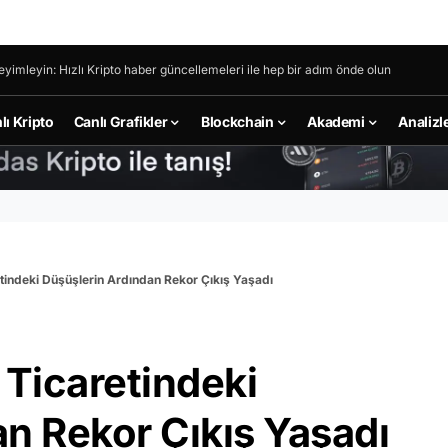
eyimleyin: Hızlı Kripto haber güncellemeleri ile hep bir adım önde olun
lı Kripto
Canlı Grafikler
Blockchain
Akademi
Analizl
indeki Düşüşlerin Ardından Rekor Çıkış Yaşadı
Ticaretindeki
n Rekor Çıkış Yaşadı