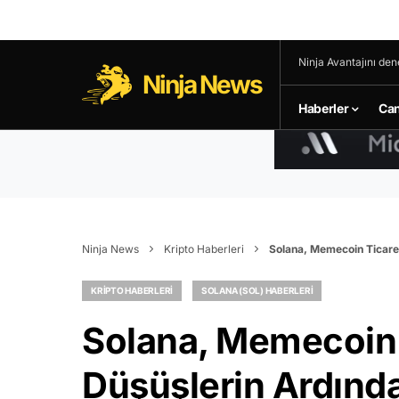
Ninja Avantajını den
Ninja News
Haberler
Can
Ninja News
Kripto Haberleri
Solana, Memecoin Ticaret
KRIPTO HABERLERI
SOLANA (SOL) HABERLERI
Solana, Memecoin 
Düşüşlerin Ardında