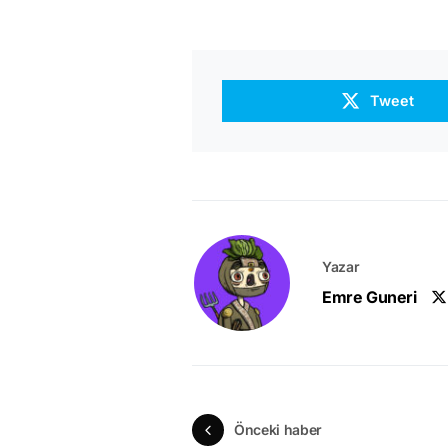
Tweet
Yazar
Emre Guneri
Önceki haber