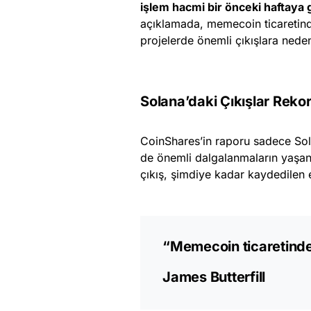
işlem hacmi bir önceki haftay
açıklamada, memecoin ticaretin
projelerde önemli çıkışlara neden
Solana’daki Çıkışlar Reko
CoinShares’in raporu sadece Solan
de önemli dalgalanmaların yaşand
çıkış, şimdiye kadar kaydedilen e
“Memecoin ticaretindek
James Butterfill