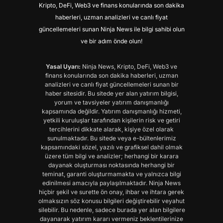
Kripto, DeFi, Web3 ve finans konularında son dakika
haberleri, uzman analizleri ve canlı fiyat
güncellemeleri sunan Ninja News ile bilgi sahibi olun
ve bir adım önde olun!
Yasal Uyarı:
Ninja News, Kripto, DeFi, Web3 ve
finans konularında son dakika haberleri, uzman
analizleri ve canlı fiyat güncellemeleri sunan bir
haber sitesidir. Bu sitede yer alan yatırım bilgisi,
yorum ve tavsiyeler yatırım danışmanlığı
kapsamında değildir. Yatırım danışmanlığı hizmeti,
yetkili kuruluşlar tarafından kişilerin risk ve getiri
tercihlerini dikkate alarak, kişiye özel olarak
sunulmaktadır. Bu sitede veya e-bültenlerimiz
kapsamındaki sözel, yazılı ve grafiksel dahil olmak
üzere tüm bilgi ve analizler; herhangi bir karara
dayanak oluşturması noktasında herhangi bir
teminat, garanti oluşturmamakta ve yalnızca bilgi
edinilmesi amacıyla paylaşılmaktadır. Ninja News
hiçbir şekil ve surette ön onay, ihbar ve ihtara gerek
olmaksızın söz konusu bilgileri değiştirebilir veyahut
silebilir. Bu nedenle, sadece burada yer alan bilgilere
dayanarak yatırım kararı vermeniz beklentilerinize