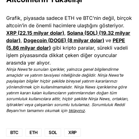
Grafik, piyasada sadece ETH ve BTC’nin değil, birçok
altcoin’in de önemli hacimlere ulaştığını gösteriyor.
XRP (22.15 milyar dolar)
,
Solana (SOL) (19.32 milyar
dolar)
,
Dogecoin (DOGE) (8 milyar dolar)
ve
PEPE
(5.86 milyar dolar)
gibi kripto paralar, sürekli vadeli
işlem piyasasında dikkat çeken diğer oyuncular
arasında yer alıyor.
Ninja News’te sunulan içerikler, yalnızca genel bilgilendirme
amaçlıdır ve yatırım tavsiyesi niteliğinde değildir. Ninja News’te
paylaşılan bilgiler hiçbir şekilde bireysel yatırım kararlarınızı
yönlendirmek için kullanılmamalıdır. Ninja News içeriklerine göre
yatırım kararı kalan kullanıcıların yatırımlarından doğan tüm
sorumluluk kullanıcılara aittir, hiçbir şekilde Ninja News, ortakları,
iştirakleri veya çalışanları sorumlu tutulamaz. Sorumluluk Reddi
Beyanı’nın tamamını okumak için
tıklayınız
.
BTC
ETH
SOL
XRP