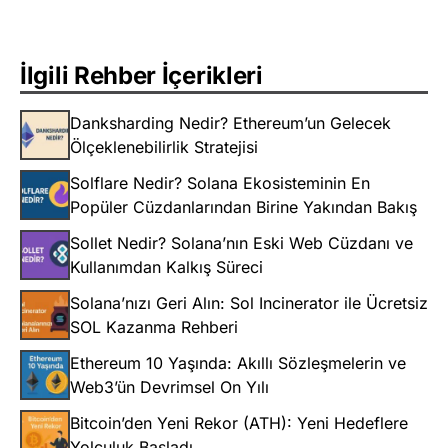
İlgili Rehber İçerikleri
Danksharding Nedir? Ethereum’un Gelecek
Ölçeklenebilirlik Stratejisi
Solflare Nedir? Solana Ekosisteminin En
Popüler Cüzdanlarından Birine Yakından Bakış
Sollet Nedir? Solana’nın Eski Web Cüzdanı ve
Kullanımdan Kalkış Süreci
Solana’nızı Geri Alın: Sol Incinerator ile Ücretsiz
SOL Kazanma Rehberi
Ethereum 10 Yaşında: Akıllı Sözleşmelerin ve
Web3’ün Devrimsel On Yılı
Bitcoin’den Yeni Rekor (ATH): Yeni Hedeflere
Yolculuk Başladı