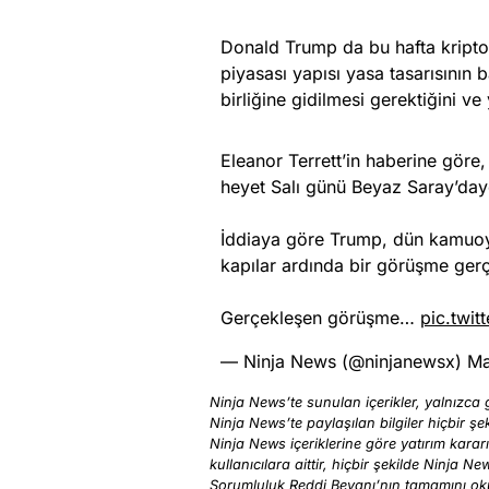
Donald Trump da bu hafta kripto 
piyasası yapısı yasa tasarısının 
birliğine gidilmesi gerektiğini ve
Eleanor Terrett’in haberine göre
heyet Salı günü Beyaz Saray’day
İddiaya göre Trump, dün kamuoy
kapılar ardında bir görüşme gerçe
Gerçekleşen görüşme…
pic.twi
— Ninja News (@ninjanewsx)
Ma
Ninja News’te sunulan içerikler, yalnızca g
Ninja News’te paylaşılan bilgiler hiçbir şek
Ninja News içeriklerine göre yatırım karar
kullanıcılara aittir, hiçbir şekilde Ninja N
Sorumluluk Reddi Beyanı’nın tamamını o