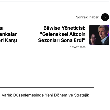
Sonraki haber
sı
Bitwise Yöneticisi:
ankalar
"Geleneksel Altcoin
ri Karşı
Sezonları Sona Erdi"
6 MART 2026
al Varlık Düzenlemesinde Yeni Dönem ve Stratejik