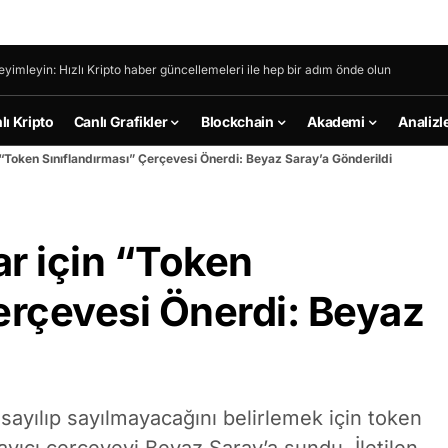
eyimleyin: Hızlı Kripto haber güncellemeleri ile hep bir adım önde olun
lı Kripto
Canlı Grafikler
Blockchain
Akademi
Analizl
n “Token Sınıflandırması” Çerçevesi Önerdi: Beyaz Saray’a Gönderildi
ar için “Token
erçevesi Önerdi: Beyaz
 sayılıp sayılmayacağını belirlemek için token