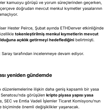
eler kamuoyu görüşü ve yorum süreçlerinden geçerken,
 çerçeve doğrudan mevcut menkul kıymetler yasalarının
amaçlıyor.
ser Hester Peirce, Şubat ayında ETHDenver etkinliğinde
zellikle
tokenleştirilmiş menkul kıymetlerin mevcut
olduğuna açıklık getirmeyi hedeflediğini
belirtmişti.
az Saray tarafından incelenmeye devam ediyor.
asası yeniden gündemde
 düzenlemelerine ilişkin daha geniş kapsamlı bir yasa
 Senatosu’nda görüşülen
kripto piyasa yapısı yasa
e, SEC ve Emtia Vadeli İşlemler Ticaret Komisyonu’nun
me biçiminde önemli değişiklikler yaşanacak.