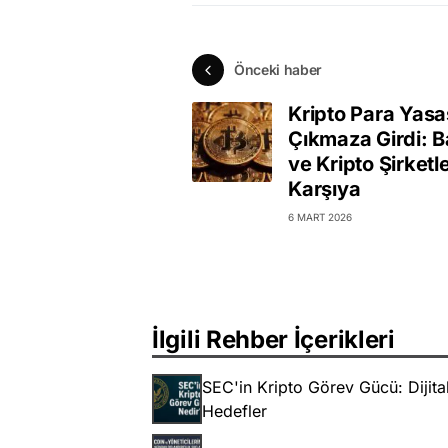
Önceki haber
Kripto Para Yasa
Çıkmaza Girdi: B
ve Kripto Şirketle
Karşıya
6 MART 2026
İlgili Rehber İçerikleri
SEC'in Kripto Görev Gücü: Dijit
Hedefler