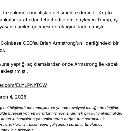
düzenlemelerine ilişkin gelişmelere değindi. Kripto
bankalar tarafından tehdit edildiğini söyleyen Trump, iş
 yasanın acilen geçmesi gerektiğini ifade etmişti.
, Coinbase CEO’su Brian Armstrong’un liderliğindeki bir
dı.
una yaptığı açıklamalardan önce Armstrong ile kapalı
kleştirmişti.
tter.com/EuYLPNhTQW
rch 4, 2026
enel bilgilendirme amaçlıdır ve yatırım tavsiyesi niteliğinde değildir.
ilde bireysel yatırım kararlarınızı yönlendirmek için kullanılmamalıdır.
ı kalan kullanıcıların yatırımlarından doğan tüm sorumluluk
ews, ortakları, iştirakleri veya çalışanları sorumlu tutulamaz.
kumak için
tıklayınız
.