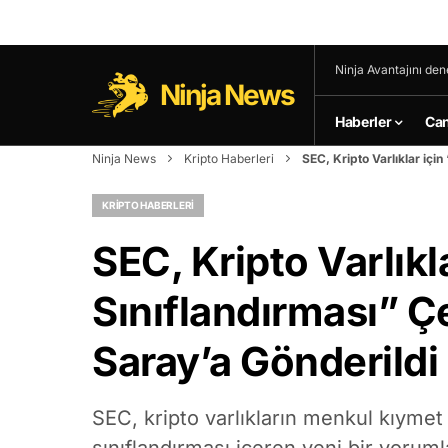
Ninja Avantajını den
Ninja News
Haberler
Can
Ninja News
Kripto Haberleri
SEC, Kripto Varlıklar içi
KRIPTO HABERLERI
SEC, Kripto Varlıkl
Sınıflandırması” Ç
Saray’a Gönderildi
SEC, kripto varlıkların menkul kıymet